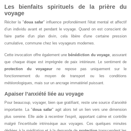
Les bienfaits spirituels de la prière du
voyage
Réciter la "
doua safar
" influence profondément l'état mental et affectif
d’un individu avant et pendant le voyage. Quand on est conscient de
faire partie d'un plan divin, cela libère d'une certaine pression
cumulative, commune chez les voyageurs modernes.
Cette invocation offre également une
bénédiction du voyage
, assurant
que chaque étape est imprégnée de paix intérieure. Le sentiment de
protection du voyageur
ne repose pas uniquement sur le
fonctionnement du moyen de transport ou les conditions
météorologiques, mais sur un ancrage immatériel puissant.
Apaiser l’anxiété liée au voyage
Pour beaucoup, voyager, bien que gratifiant, reste une source d’anxiété
importante. La "
doua safar
" agit alors tel un lien vers une dimension
plus sereine. Elle aide à recentrer l'esprit, apportant calme et contrôle
malgré l'incertitude intrinsèque aux voyages. Ces quelques minutes
dédiées à la méditation et à la demande de
protection
transcendent les