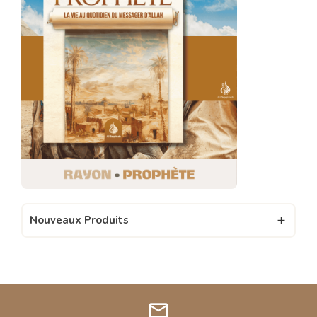
Nouveaux Produits

mail