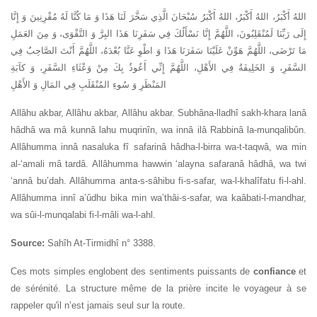
اللهُ أَكْبَرُ، اللهُ أَكْبَرُ، اللهُ أَكْبَرُ سُبْحَانَ الَّذِي سَخَّرَ لَنَا هَذَا وَ مَا كُنَّا لَهُ مُقْرِنِينَ وَ إِنَّا
إِلَى رَبِّنَا لَمُنْقَلِبُونَ، اللَّهُمَّ إِنَّا نَسْأَلُكَ فِي سَفَرِنَا هَذَا البِرَّ وَ التَّقْوَى، وَ مِنَ العَمَلِ
مَا تَرْضَى، اللَّهُمَّ هَوِّنْ عَلَيْنَا سَفَرَنَا هَذَا وَ اطْوِ عَنَّا بُعْدَهُ، اللَّهُمَّ أَنْتَ الصَّاحِبُ فِي
السَّفَرِ، وَ الخَلِيفَةُ فِي الأَهْلِ، اللَّهُمَّ إِنِّي أَعُوذُ بِكَ مِنْ وَعْثَاءِ السَّفَرِ، وَ كآبَةِ
المَنْظَرِ وَ سُوءِ المُنْقَلَبِ فِي المَالِ وَ الأَهْلِ
Allâhu akbar, Allâhu akbar, Allâhu akbar. Subhâna-lladhî sakh-khara lanâ
hâdhâ wa mâ kunnâ lahu muqrinîn, wa innâ ilâ Rabbinâ la-munqalibûn.
Allâhumma innâ nasaluka fî safarinâ hâdha-l-birra wa-t-taqwâ, wa min
al-‘amali mâ tardâ. Allâhumma hawwin ‘alayna safaranâ hâdhâ, wa twi
‘annâ bu’dah. Allâhumma anta-s-sâhibu fi-s-safar, wa-l-khalîfatu fi-l-ahl.
Allâhumma innî a’ûdhu bika min wa’thâi-s-safar, wa kaâbati-l-mandhar,
wa sûi-l-munqalabi fi-l-mâli wa-l-ahl.
Source:
Sahîh At-Tirmidhî n° 3388.
Ces mots simples englobent des sentiments puissants de
confiance
et
de sérénité. La structure même de la prière incite le voyageur à se
rappeler qu'il n’est jamais seul sur la route.