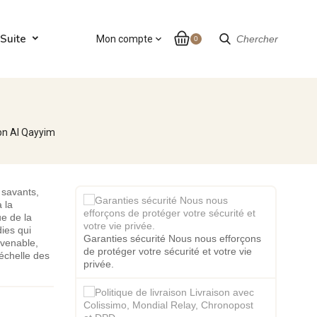
Suite
Mon compte
expand_more
Chercher
0
Ibn Al Qayyim
 savants,
à la
ue de la
dies qui
Garanties sécurité Nous nous efforçons
nvenable,
de protéger votre sécurité et votre vie
'échelle des
privée.