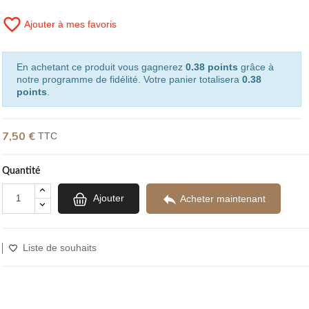
favorite_border
Ajouter à mes favoris
(1 avis)
En achetant ce produit vous gagnerez
0.38 points
grâce à
notre programme de fidélité. Votre panier totalisera
0.38
points
.
7,50 €
TTC
Quantité

Ajouter
Acheter maintenant
Liste de souhaits