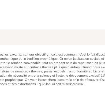
s savants, car leur objectif en cela est commun : c'est le fait d'accéd
authentique de la tradition prophétique. Or selon la situation sociale et
enter le remède convenable, tout en prenant soin de repousser les plu
que le savant insiste sur certains thèmes plus que d'autres. Quand nous e
tatons de nombreux thèmes, parmi lesquels : la conformité au Livre et 
ion de nécessité entre la science et l'acte; le dévouement exclusif à Al
voie prophétique. On vous laisse chers lecteurs le soin de découvrir d'
es et ses exhortations - qu'Allah lui soit miséricordieux-.