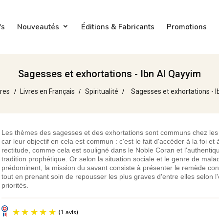
fs
Nouveautés
Éditions & Fabricants
Promotions
Sagesses et exhortations - Ibn Al Qayyim
vres
Livres en Français
Spiritualité
Sagesses et exhortations - 
Les thèmes des sagesses et des exhortations sont communs chez les
car leur objectif en cela est commun : c'est le fait d'accéder à la foi et 
rectitude, comme cela est souligné dans le Noble Coran et l'authentiq
tradition prophétique. Or selon la situation sociale et le genre de mala
prédominent, la mission du savant consiste à présenter le remède co
tout en prenant soin de repousser les plus graves d'entre elles selon l
priorités.