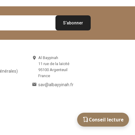
Al Bayyinah

11 rue de la laïcité
95100 Argenteuil
Générales)
France

sav@albayyinah.fr
Conseil lecture