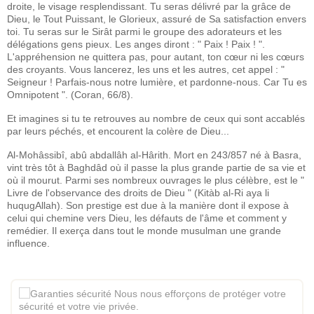
droite, le visage resplendissant. Tu seras délivré par la grâce de
Dieu, le Tout Puissant, le Glorieux, assuré de Sa satisfaction envers
toi. Tu seras sur le Sirât parmi le groupe des adorateurs et les
délégations gens pieux. Les anges diront : " Paix ! Paix ! ".
L'appréhension ne quittera pas, pour autant, ton cœur ni les cœurs
des croyants. Vous lancerez, les uns et les autres, cet appel : "
Seigneur ! Parfais-nous notre lumière, et pardonne-nous. Car Tu es
Omnipotent ". (Coran, 66/8).
Et imagines si tu te retrouves au nombre de ceux qui sont accablés
par leurs péchés, et encourent la colère de Dieu...
Al-Mohâssibî, abû abdallâh al-Hârith. Mort en 243/857 né à Basra,
vint très tôt à Baghdâd où il passe la plus grande partie de sa vie et
où il mourut. Parmi ses nombreux ouvrages le plus célèbre, est le "
Livre de l'observance des droits de Dieu " (Kitàb al-Ri aya li
huqugAllah). Son prestige est due à la manière dont il expose à
celui qui chemine vers Dieu, les défauts de l'âme et comment y
remédier. Il exerça dans tout le monde musulman une grande
influence.