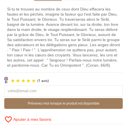
Si tu te trouves au nombre de ceux dont Dieu effacera les
fautes et les péchés, imagine la faveur qui t'est faite par Dieu,
le Tout Puissant, le Glorieux. Tu traverseras alors le Sirât,
baigné de ta lumière. Avance devant toi, sur ta droite, ton livre
dans la main droite, le visage resplendissant. Tu seras délivré
par la grâce de Dieu, le Tout Puissant, le Glorieux, assuré de
Sa satisfaction envers toi. Tu seras sur le Sirât parmi le groupe
des adorateurs et les délégations gens pieux. Les anges diront
: " Paix ! Paix ! ". L'appréhension ne quittera pas, pour autant,
ton cœur ni les cœurs des croyants. Vous lancerez, les uns et
les autres, cet appel : " Seigneur ! Parfais-nous notre lumière,
et pardonne-nous. Car Tu es Omnipotent ". (Coran, 66/8).
Prévenez-moi lorsque le produit est disponible
favorite_border
Ajouter à mes favoris