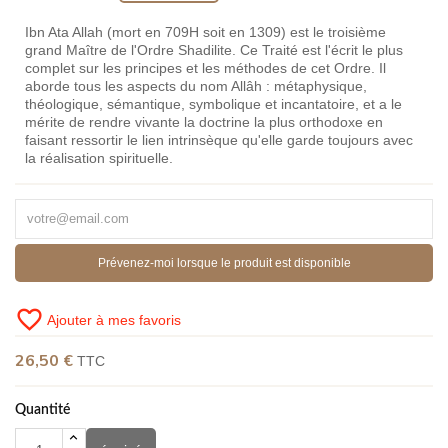
Ibn Ata Allah (mort en 709H soit en 1309) est le troisième
grand Maître de l'Ordre Shadilite. Ce Traité est l'écrit le plus
complet sur les principes et les méthodes de cet Ordre. Il
aborde tous les aspects du nom Allâh : métaphysique,
théologique, sémantique, symbolique et incantatoire, et a le
mérite de rendre vivante la doctrine la plus orthodoxe en
faisant ressortir le lien intrinsèque qu'elle garde toujours avec
la réalisation spirituelle.
Prévenez-moi lorsque le produit est disponible
favorite_border
Ajouter à mes favoris
26,50 €
TTC
Quantité