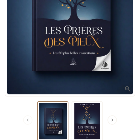


