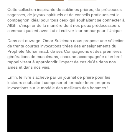
Cette collection inspirante de sublimes prières, de précieuses
sagesses, de joyaux spirituels et de conseils pratiques est le
compagnon idéal pour tous ceux qui souhaitent se connecter à
Allâh, s’inspirer de la manière dont nos pieux prédécesseurs
communiquaient avec Lui et cultiver leur amour pour l’Unique.
Dans cet ouvrage, Omar Suleiman nous propose une sélection
de trente courtes invocations tirées des enseignements du
Prophète Muhammad, de ses Compagnons et des premières
générations de musulmans, chacune accompagnée d’un bref
rappel visant à approfondir l’impact de ces du’âs dans nos
âmes et dans nos vies.
Enfin, le livre s’achève par un journal de prière pour les
lecteurs souhaitant composer et formuler leurs propres
invocations sur le modèle des meilleurs des hommes !