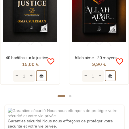
40 hadiths sur la justice - Omar Suleiman - MuslimCity
Allah aime… 30 moyens de gagner l'amour d'Allah - Omar Suleiman - MuslimCity
favorite_border
favorite_border
15,00 €
9,90 €
Garanties sécurité Nous nous efforçons de protéger votre
sécurité et votre vie privée.