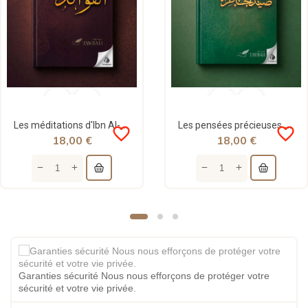
Les méditations d'Ibn Al-Qayyim (Al-Fawâ'id) - Tawbah
Les pensées précieuses - ibn al Jawzi - Tawbah
favorite_border
favorite_border
18,00 €
18,00 €
Garanties sécurité Nous nous efforçons de protéger votre
sécurité et votre vie privée.