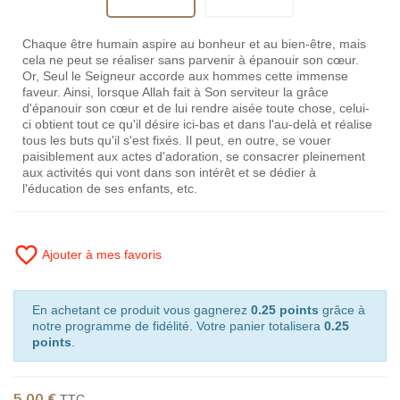
Chaque être humain aspire au bonheur et au bien-être, mais
cela ne peut se réaliser sans parvenir à épanouir son cœur.
Or, Seul le Seigneur accorde aux hommes cette immense
faveur. Ainsi, lorsque Allah fait à Son serviteur la grâce
d'épanouir son cœur et de lui rendre aisée toute chose, celui-
ci obtient tout ce qu'il désire ici-bas et dans l'au-delà et réalise
tous les buts qu'il s'est fixés. Il peut, en outre, se vouer
paisiblement aux actes d'adoration, se consacrer pleinement
aux activités qui vont dans son intérêt et se dédier à
l'éducation de ses enfants, etc.
favorite_border
Ajouter à mes favoris
En achetant ce produit vous gagnerez
0.25 points
grâce à
notre programme de fidélité. Votre panier totalisera
0.25
points
.
5,00 €
TTC