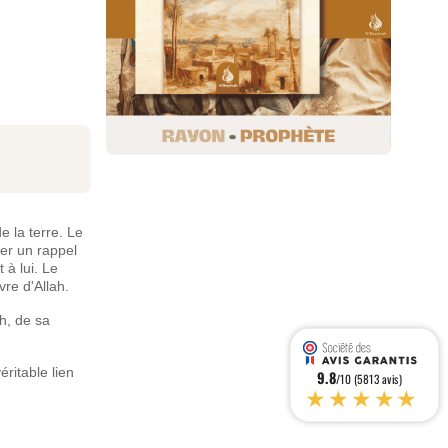
e la terre. Le
er un rappel
 à lui. Le
vre d'Allah.
h, de sa
ritable lien
9.8
/10 (5813 avis)
★★★★★