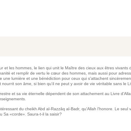
et les hommes, le lien qui unit le Maître des cieux aux êtres vivants d
umanité et remplir de vertu le cœur des hommes, mais aussi pour adress
e une lumière et une bénédiction pour ceux qui s'attachent sincèrement
nourrit son âme, si bien qu'il ne peut y avoir de vie véritable sans le Li
estre et sa vie éternelle dépendent de son attachement au Livre d'Alla
enseignements.
téressant du cheikh Abd al-Razzâq al-Badr, qu'Allah l'honore. Le seul vé
du Sa «corde». Saura-t-il la saisir?