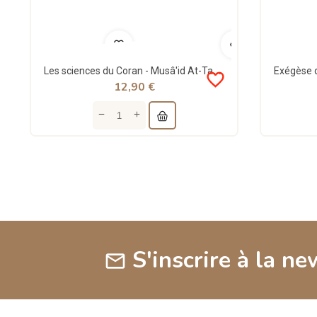
Les sciences du Coran - Musâ'id At-Tayyar - al-Hadith
favorite_border
12,90 €
S'inscrire à la ne
mail