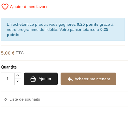
favorite_border
Ajouter à mes favoris
En achetant ce produit vous gagnerez
0.25 points
grâce à
notre programme de fidélité. Votre panier totalisera
0.25
points
.
5,00 €
TTC
Quantité

Ajouter
Acheter maintenant
Liste de souhaits