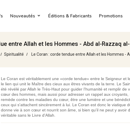
fs
Nouveautés
Éditions & Fabricants
Promotions
ue entre Allah et les Hommes - Abd al-Razzaq al-
Spiritualité
Le Coran : corde tendue entre Allah et les Hommes - A
Le Coran est véritablement une «corde tendue» entre le Seigneur et 
le lien qui unit le Maître des cieux aux êtres vivants de la terre. Le Sa
été révélé par Allah le Très-Haut pour guider l'humanité et remplir de v
cœur des hommes, mais aussi pour adresser un rappel aux croyants, 
remède contre les maladies du cœur, être une lumière et une bénédic
ceux qui s'attachent sincèrement à lui. Le Coran est donc le viatique du
donne vie à son cœur et nourrit son âme, si bien qu'il ne peut y avoir d
véritable sans le Livre d'Allah.