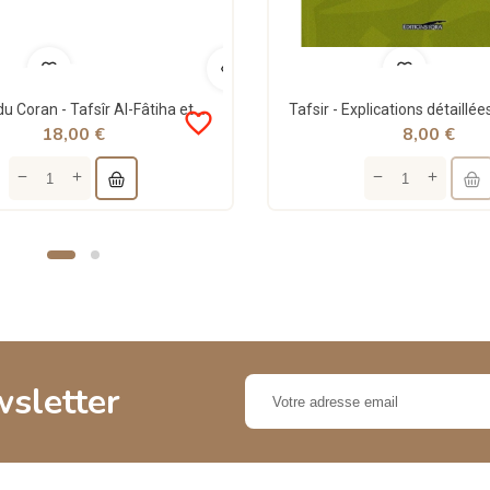
Exégèse du Coran - Tafsîr Al-Fâtiha et Juz 'Amma - Abdelmajiid Ihaddadene - Le Relais
favorite_border
18,00 €
8,00 €
wsletter