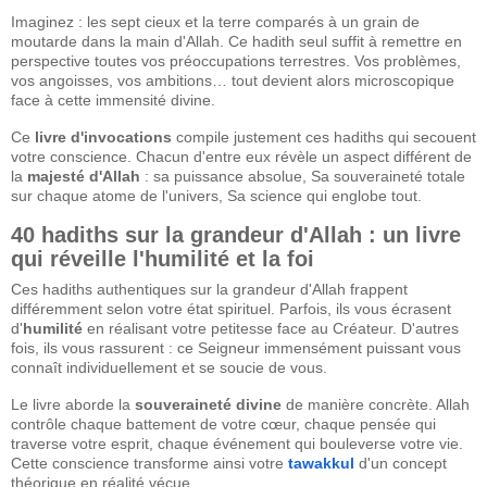
Imaginez : les sept cieux et la terre comparés à un grain de
moutarde dans la main d'Allah. Ce hadith seul suffit à remettre en
perspective toutes vos préoccupations terrestres. Vos problèmes,
vos angoisses, vos ambitions… tout devient alors microscopique
face à cette immensité divine.
Ce
livre d'invocations
compile justement ces hadiths qui secouent
votre conscience. Chacun d'entre eux révèle un aspect différent de
la
majesté d'Allah
: sa puissance absolue, Sa souveraineté totale
sur chaque atome de l'univers, Sa science qui englobe tout.
40 hadiths sur la grandeur d'Allah : un livre
qui réveille l'humilité et la foi
Ces hadiths authentiques sur la grandeur d'Allah frappent
différemment selon votre état spirituel. Parfois, ils vous écrasent
d'
humilité
en réalisant votre petitesse face au Créateur. D'autres
fois, ils vous rassurent : ce Seigneur immensément puissant vous
connaît individuellement et se soucie de vous.
Le livre aborde la
souveraineté divine
de manière concrète. Allah
contrôle chaque battement de votre cœur, chaque pensée qui
traverse votre esprit, chaque événement qui bouleverse votre vie.
Cette conscience transforme ainsi votre
tawakkul
d'un concept
théorique en réalité vécue.