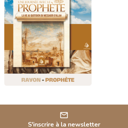
mail
S'inscrire à la newsletter