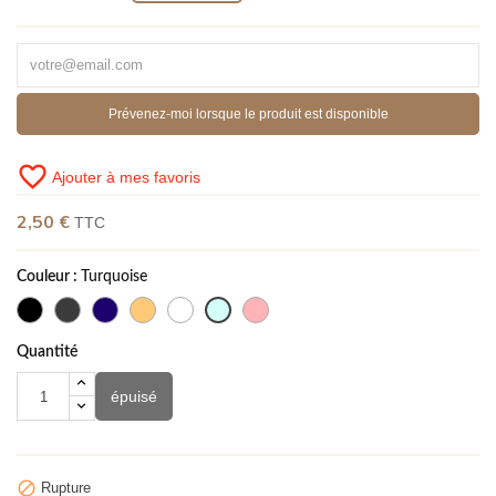
Prévenez-moi lorsque le produit est disponible
favorite_border
Ajouter à mes favoris
2,50 €
TTC
Couleur :
Turquoise
Quantité
épuisé

Rupture