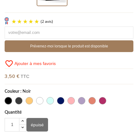
Prévenez-moi lorsque le produit est disponible
favorite_border
Ajouter à mes favoris
(2 avis)
3,50 €
TTC
Couleur :
Noir
Quantité
épuisé