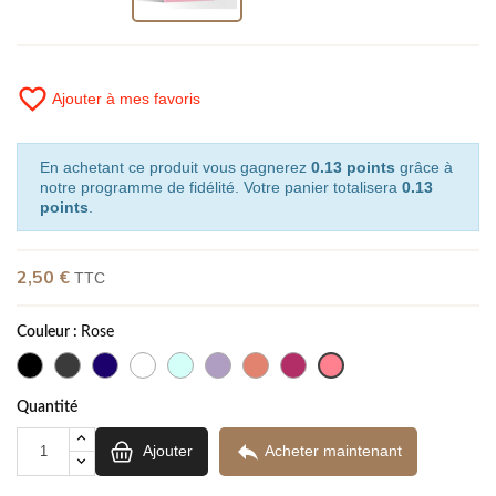
favorite_border
Ajouter à mes favoris
En achetant ce produit vous gagnerez
0.13 points
grâce à
notre programme de fidélité. Votre panier totalisera
0.13
points
.
2,50 €
TTC
Couleur :
Rose
Quantité

Ajouter
Acheter maintenant