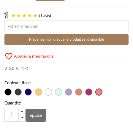
Prévenez-moi lorsque le produit est disponible
favorite_border
Ajouter à mes favoris
(1 avis)
2,50 €
TTC
Couleur :
Rose
Quantité
épuisé