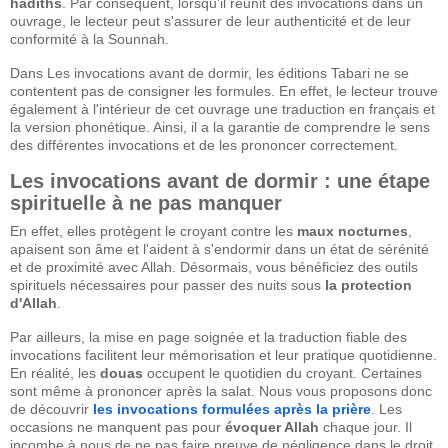
hadîths
. Par conséquent, lorsqu'il réunit des invocations dans un
ouvrage, le lecteur peut s'assurer de leur authenticité et de leur
conformité à la Sounnah.
Dans Les invocations avant de dormir, les éditions Tabari ne se
contentent pas de consigner les formules. En effet, le lecteur trouve
également à l'intérieur de cet ouvrage une traduction en français et
la version phonétique. Ainsi, il a la garantie de comprendre le sens
des différentes invocations et de les prononcer correctement.
Les invocations avant de dormir : une étape
spirituelle à ne pas manquer
En effet, elles protègent le croyant contre les
maux nocturnes
,
apaisent son âme et l'aident à s'endormir dans un état de sérénité
et de proximité avec Allah. Désormais, vous bénéficiez des outils
spirituels nécessaires pour passer des nuits sous
la protection
d'Allah
.
Par ailleurs, la mise en page soignée et la traduction fiable des
invocations facilitent leur mémorisation et leur pratique quotidienne.
En réalité, les
douas
occupent le quotidien du croyant. Certaines
sont même à prononcer après la salat. Nous vous proposons donc
de découvrir
les invocations formulées après la prière
. Les
occasions ne manquent pas pour
évoquer Allah
chaque jour. Il
incombe à nous de ne pas faire preuve de négligence dans le droit