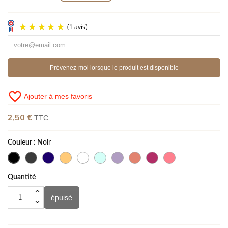
Prévenez-moi lorsque le produit est disponible
favorite_border
Ajouter à mes favoris
(1 avis)
2,50 €
TTC
Couleur :
Noir
Quantité
épuisé