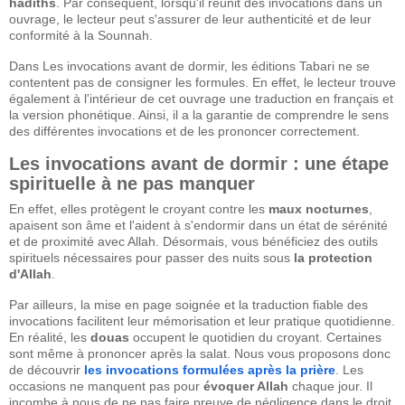
hadîths
. Par conséquent, lorsqu'il réunit des invocations dans un
ouvrage, le lecteur peut s'assurer de leur authenticité et de leur
conformité à la Sounnah.
Dans Les invocations avant de dormir, les éditions Tabari ne se
contentent pas de consigner les formules. En effet, le lecteur trouve
également à l'intérieur de cet ouvrage une traduction en français et
la version phonétique. Ainsi, il a la garantie de comprendre le sens
des différentes invocations et de les prononcer correctement.
Les invocations avant de dormir : une étape
spirituelle à ne pas manquer
En effet, elles protègent le croyant contre les
maux nocturnes
,
apaisent son âme et l'aident à s'endormir dans un état de sérénité
et de proximité avec Allah. Désormais, vous bénéficiez des outils
spirituels nécessaires pour passer des nuits sous
la protection
d'Allah
.
Par ailleurs, la mise en page soignée et la traduction fiable des
invocations facilitent leur mémorisation et leur pratique quotidienne.
En réalité, les
douas
occupent le quotidien du croyant. Certaines
sont même à prononcer après la salat. Nous vous proposons donc
de découvrir
les invocations formulées après la prière
. Les
occasions ne manquent pas pour
évoquer Allah
chaque jour. Il
incombe à nous de ne pas faire preuve de négligence dans le droit