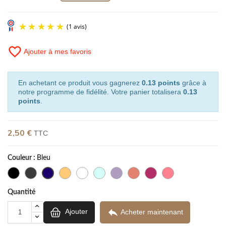
favorite_border
Ajouter à mes favoris
En achetant ce produit vous gagnerez
0.13 points
grâce à
notre programme de fidélité. Votre panier totalisera
0.13
points
.
(1 avis)
2,50 €
TTC
Couleur :
Bleu
Quantité

Ajouter
Acheter maintenant