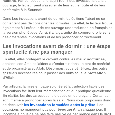
hadîths
. Par conséquent, lorsqu'il réunit des invocations dans un
ouvrage, le lecteur peut s'assurer de leur authenticité et de leur
conformité à la Sounnah.
Dans Les invocations avant de dormir, les éditions Tabari ne se
contentent pas de consigner les formules. En effet, le lecteur trouve
également à l'intérieur de cet ouvrage une traduction en français et
la version phonétique. Ainsi, il a la garantie de comprendre le sens
des différentes invocations et de les prononcer correctement.
Les invocations avant de dormir : une étape
spirituelle à ne pas manquer
En effet, elles protègent le croyant contre les
maux nocturnes
,
apaisent son âme et l'aident à s'endormir dans un état de sérénité
et de proximité avec Allah. Désormais, vous bénéficiez des outils
spirituels nécessaires pour passer des nuits sous
la protection
d'Allah
.
Par ailleurs, la mise en page soignée et la traduction fiable des
invocations facilitent leur mémorisation et leur pratique quotidienne.
En réalité, les
douas
occupent le quotidien du croyant. Certaines
sont même à prononcer après la salat. Nous vous proposons donc
de découvrir
les invocations formulées après la prière
. Les
occasions ne manquent pas pour
évoquer Allah
chaque jour. Il
incombe à nous de ne pas faire preuve de négligence dans le droit