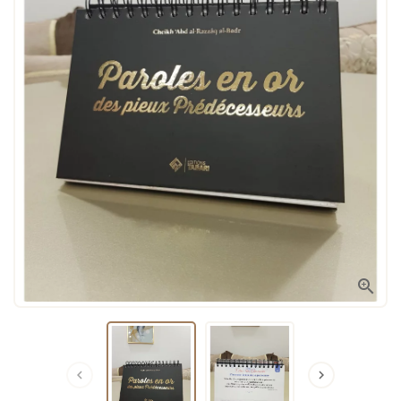


