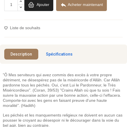

Ajouter
Acheter maintenant
Liste de souhaits
Description
Spécifications
"Ô Mes serviteurs qui avez commis des excès à votre propre
détriment, ne désespérez pas de la miséricorde d'Allâh. Car Allâh
pardonne tous les péchés. Oui, c'est Lui le Pardonneur, le Très
Miséricordieux". (Coran, 39/53) "Crains Allah où que tu sois ! Fais
suivre la mauvaise action par une bonne action, celle-ci l'effacera.
Comporte-toi avec les gens en faisant preuve d'une haute
moralité". (Hadith)
Les péchés et les manquements religieux ne doivent en aucun cas
pousser le croyant au désespoir ni le décourager dans la voie du
bel agir, bien au contraire.