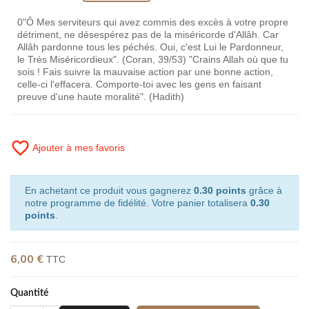
0"Ô Mes serviteurs qui avez commis des excès à votre propre
détriment, ne désespérez pas de la miséricorde d'Allâh. Car
Allâh pardonne tous les péchés. Oui, c'est Lui le Pardonneur,
le Très Miséricordieux". (Coran, 39/53) "Crains Allah où que tu
sois ! Fais suivre la mauvaise action par une bonne action,
celle-ci l'effacera. Comporte-toi avec les gens en faisant
preuve d'une haute moralité". (Hadith)
favorite_border
Ajouter à mes favoris
En achetant ce produit vous gagnerez
0.30 points
grâce à
notre programme de fidélité. Votre panier totalisera
0.30
points
.
6,00 €
TTC
Quantité