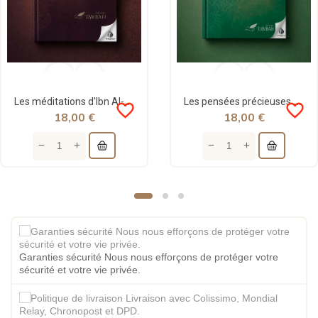
Les méditations d'Ibn Al-Qayyim (Al-Fawâ'id) - Tawbah
Les pensées précieuses - ibn al Jawzi - Tawbah
favorite_border
favorite_border
18,00 €
18,00 €
Garanties sécurité Nous nous efforçons de protéger votre
sécurité et votre vie privée.