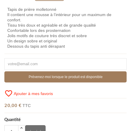
Tapis de prière molletonné
Il contient une mousse à l’intérieur pour un maximum de
confort.
Tissu très doux et agréable et de grande qualité
Confortable lors des prosternation
Jolis motifs de couture très discret et sobre
Un design sobre et original
Dessous du tapis anti dérapant
Prévenez-moi lorsque le produit est disponible
favorite_border
Ajouter à mes favoris
20,00 €
TTC
Quantité