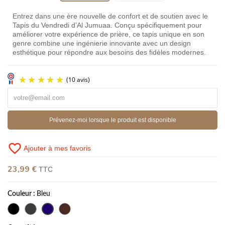
Entrez dans une ère nouvelle de confort et de soutien avec le
Tapis du Vendredi d’Al Jumuaa. Conçu spécifiquement pour
améliorer votre expérience de prière, ce tapis unique en son
genre combine une ingénierie innovante avec un design
esthétique pour répondre aux besoins des fidèles modernes.
Prévenez-moi lorsque le produit est disponible
favorite_border
Ajouter à mes favoris
23,99 €
TTC
(10 avis)
Couleur :
Bleu