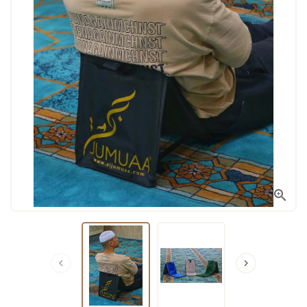


