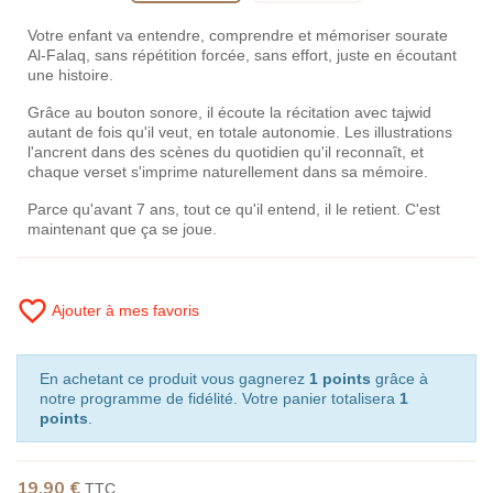
Votre enfant va entendre, comprendre et mémoriser sourate
Al-Falaq, sans répétition forcée, sans effort, juste en écoutant
une histoire.
Grâce au bouton sonore, il écoute la récitation avec tajwid
autant de fois qu'il veut, en totale autonomie. Les illustrations
l'ancrent dans des scènes du quotidien qu'il reconnaît, et
chaque verset s'imprime naturellement dans sa mémoire.
Parce qu'avant 7 ans, tout ce qu'il entend, il le retient. C'est
maintenant que ça se joue.
favorite_border
Ajouter à mes favoris
En achetant ce produit vous gagnerez
1 points
grâce à
notre programme de fidélité. Votre panier totalisera
1
points
.
19,90 €
TTC