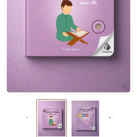


