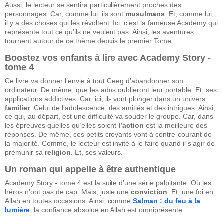
Aussi, le lecteur se sentira particulièrement proches des
personnages. Car, comme lui, ils sont
musulmans
. Et, comme lui,
il y a des choses qui les révoltent. Ici, c’est la fameuse Academy qui
représente tout ce qu’ils ne veulent pas. Ainsi, les aventures
tournent autour de ce thème depuis le premier Tome.
Boostez vos enfants à lire avec Academy Story -
tome 4
Ce livre va donner l’envie à tout Geeg d’abandonner son
ordinateur. De même, que les ados oublieront leur portable. Et, ses
applications addictives. Car, ici, ils vont plonger dans un univers
familier
. Celui de l’adolescence, des amitiés et des intrigues. Ainsi,
ce qui, au départ, est une difficulté va souder le groupe. Car, dans
les épreuves quelles qu’elles soient
l’action
est la meilleure des
réponses. De même, ces petits croyants vont à contre-courant de
la majorité. Comme, le lecteur est invité à le faire quand il s’agir de
prémunir sa
religion
. Et, ses valeurs.
Un roman qui appelle à être authentique
Academy Story - tome 4 est la suite d’une série palpitante. Où les
héros n’ont pas de cap. Mais, juste une
conviction
. Et, une foi en
Allah en toutes occasions. Ainsi, comme
Salman : du feu à la
lumière
, la confiance absolue en Allah est omniprésente.