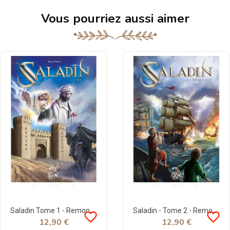
Vous pourriez aussi aimer
Saladin Tome 1 - Remonter le Temps, Rencontrer l'Histoire - Lyess Chacal - Oryms
Saladin - Tome 2 - Remonter le Temps, rencontrer l’Histoire - Lyess Chacal - Oryms
favorite_border
favorite_border
12,90 €
12,90 €