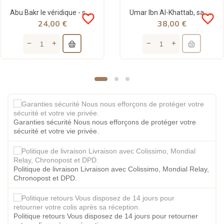
Abu Bakr le véridique - sa personnalité et son époque - Les califes bien guidés - volume 1 - Ali...
Umar Ibn Al-Khattab, sa personnalité et son époque - 2 volumes - les califes bien guidés - IIPH
favorite_border
favorite_border
24,00 €
38,00 €
Garanties sécurité Nous nous efforçons de protéger votre
sécurité et votre vie privée.
Politique de livraison Livraison avec Colissimo, Mondial Relay,
Chronopost et DPD.
Politique retours Vous disposez de 14 jours pour retourner