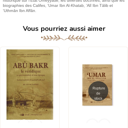
historique sur l’État Omeyyade, les diverses doctrines, ainsi que les
biographies des Califes, ‘Umar Ibn Al-Khatab, ‘Alî Ibn Tâlib et
‘Uthmân Ibn Affân.
Vous pourriez aussi aimer
Rupture
de
stock