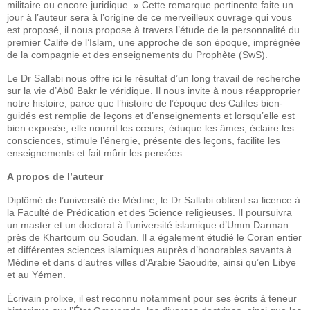
militaire ou encore juridique. » Cette remarque pertinente faite un
jour à l’auteur sera à l’origine de ce merveilleux ouvrage qui vous
est proposé, il nous propose à travers l’étude de la personnalité du
premier Calife de l’Islam, une approche de son époque, imprégnée
de la compagnie et des enseignements du Prophète (SwS).
Le Dr Sallabi nous offre ici le résultat d’un long travail de recherche
sur la vie d’Abû Bakr le véridique. Il nous invite à nous réapproprier
notre histoire, parce que l’histoire de l’époque des Califes bien-
guidés est remplie de leçons et d’enseignements et lorsqu’elle est
bien exposée, elle nourrit les cœurs, éduque les âmes, éclaire les
consciences, stimule l’énergie, présente des leçons, facilite les
enseignements et fait mûrir les pensées.
A propos de l’auteur
Diplômé de l’université de Médine, le Dr Sallabi obtient sa licence à
la Faculté de Prédication et des Science religieuses. Il poursuivra
un master et un doctorat à l’université islamique d’Umm Darman
près de Khartoum ou Soudan. Il a également étudié le Coran entier
et différentes sciences islamiques auprès d’honorables savants à
Médine et dans d’autres villes d’Arabie Saoudite, ainsi qu’en Libye
et au Yémen.
Écrivain prolixe, il est reconnu notamment pour ses écrits à teneur