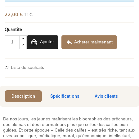
(1 avis)
22,00 €
TTC
Quantité

Ajouter
Acheter maintenant
Liste de souhaits
Description
Spécifications
Avis clients
De nos jours, les jeunes maîtrisent les biographies des prêcheurs,
des ulémas et des réformateurs plus que celles des califes bien-
guidés. Et cette époque – Celle des califes – est très riche, tant aux
niveaux politique, médiatique, moral, qu’économique, intellectuel,