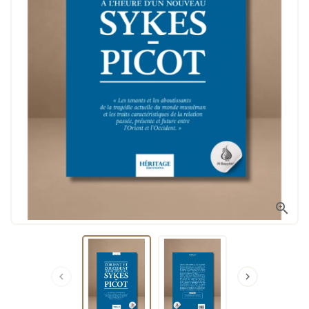


