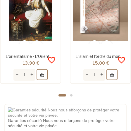
L'orientalisme - L'Orient créé par l'Occident - version poche - Edward Said - Points
L'islam et l’ordre du monde - Amir Nour - Héritage
favorite_border
favorite_border
13,90 €
15,00 €
Garanties sécurité Nous nous efforçons de protéger votre
sécurité et votre vie privée.