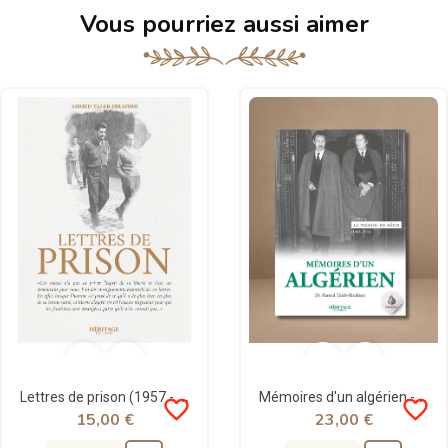
Vous pourriez aussi aimer
Lettres de prison (1957 - 1961) - Ahmed Taleb-Ibrahimi - Héritage
Mémoires d'un algérien - tome 2 : La passion de bâtir (1965-1978) - Ahmed Taleb-Ibrahimi - Héritage
favorite_border
favorite_border
15,00 €
23,00 €