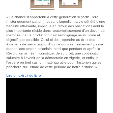
« La chance d’appartenir à cette génération si particulière
(historiquement parlant), et sans laquelle ma vie eût été d’une
banalité effrayante, implique en retour des obligations dont la
plus importante réside dans l’accomplissement d’un devoir de
mémoire, par la production d’un témoignage aussi fidèle et
objectif que possible. Celui-ci doit répondre au droit des
Algériens de savoir aujourd’hui ce qui s’est réellement passé
durant l’occupation coloniale, ainsi que pendant et après la
Révolution armée. Il constitue, de surcroît, une contribution
salutaire à l’avenir de la démocratie en Algérie, et enfin, je
l’espère en tout cas, un matériau utile pour l’historien qui se
penchera sur l’étude de cette période de notre histoire. »
Lire un extrait du livre