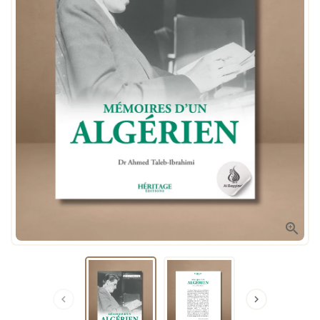


