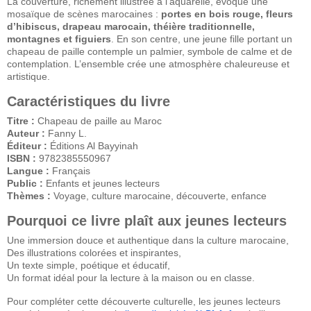
La couverture, richement illustrée à l’aquarelle, évoque une
mosaïque de scènes marocaines :
portes en bois rouge, fleurs
d’hibiscus, drapeau marocain, théière traditionnelle,
montagnes et figuiers
. En son centre, une jeune fille portant un
chapeau de paille contemple un palmier, symbole de calme et de
contemplation. L’ensemble crée une atmosphère chaleureuse et
artistique.
Caractéristiques du livre
Titre :
Chapeau de paille au Maroc
Auteur :
Fanny L.
Éditeur :
Éditions Al Bayyinah
ISBN :
9782385550967
Langue :
Français
Public :
Enfants et jeunes lecteurs
Thèmes :
Voyage, culture marocaine, découverte, enfance
Pourquoi ce livre plaît aux jeunes lecteurs
Une immersion douce et authentique dans la culture marocaine,
Des illustrations colorées et inspirantes,
Un texte simple, poétique et éducatif,
Un format idéal pour la lecture à la maison ou en classe.
Pour compléter cette découverte culturelle, les jeunes lecteurs