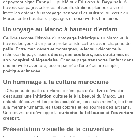
dépaysant signé
Fanny L.
, publié aux
Éditions Al Bayyinah
. À
travers ses pages colorées et ses illustrations pleines de vie, il
invite les enfants à un
voyage sensoriel et culturel
au cœur du
Maroc, entre traditions, paysages et découvertes humaines.
Un voyage au Maroc à hauteur d’enfant
Ce livre raconte l’histoire d’un
voyage initiatique
au Maroc vu à
travers les yeux d’un jeune protagoniste coiffé de son chapeau de
paille. Entre mer, désert et montagnes, le lecteur découvre la
richesse du pays :
ses odeurs, ses couleurs, ses coutumes et
son hospitalité légendaire
. Chaque page transporte l’enfant dans
une nouvelle aventure, accompagnée d’une écriture simple,
poétique et imagée.
Un hommage à la culture marocaine
« Chapeau de paille au Maroc » n’est pas qu’un livre d’évasion :
c’est aussi une
initiation culturelle
à la beauté du Maroc. Les
enfants découvrent les portes sculptées, les souks animés, les thés
à la menthe fumants, les tapis colorés et les sourires des artisans.
Une œuvre qui développe la
curiosité, la tolérance et l’ouverture
d’esprit
.
Présentation visuelle de la couverture