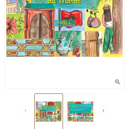


