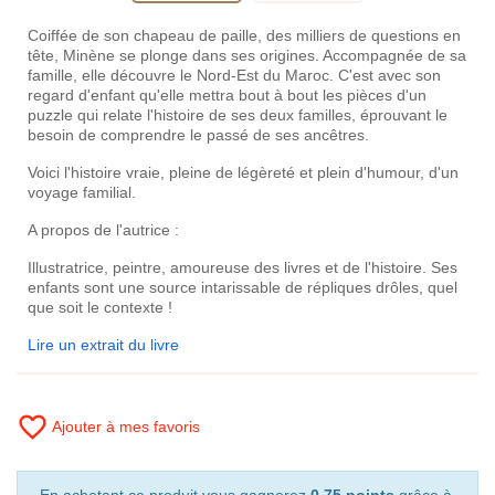
Coiffée de son chapeau de paille, des milliers de questions en
tête, Minène se plonge dans ses origines. Accompagnée de sa
famille, elle découvre le Nord-Est du Maroc. C'est avec son
regard d'enfant qu'elle mettra bout à bout les pièces d'un
puzzle qui relate l'histoire de ses deux familles, éprouvant le
besoin de comprendre le passé de ses ancêtres.
Voici l'histoire vraie, pleine de légèreté et plein d'humour, d'un
voyage familial.
A propos de l'autrice :
Illustratrice, peintre, amoureuse des livres et de l'histoire. Ses
enfants sont une source intarissable de répliques drôles, quel
que soit le contexte !
Lire un extrait du livre
favorite_border
Ajouter à mes favoris
En achetant ce produit vous gagnerez
0.75 points
grâce à