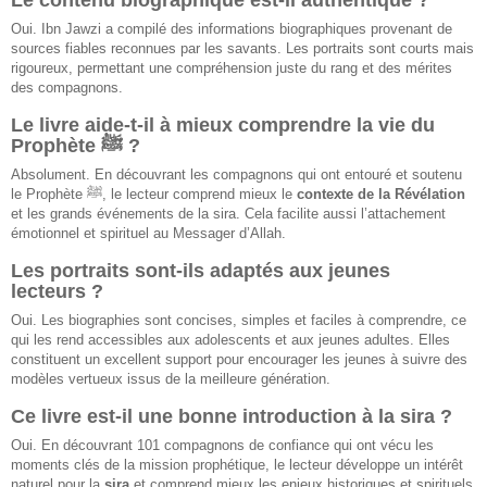
Oui. Ibn Jawzi a compilé des informations biographiques provenant de
sources fiables reconnues par les savants. Les portraits sont courts mais
rigoureux, permettant une compréhension juste du rang et des mérites
des compagnons.
Le livre aide-t-il à mieux comprendre la vie du
Prophète ﷺ ?
Absolument. En découvrant les compagnons qui ont entouré et soutenu
le Prophète ﷺ, le lecteur comprend mieux le
contexte de la Révélation
et les grands événements de la sira. Cela facilite aussi l’attachement
émotionnel et spirituel au Messager d’Allah.
Les portraits sont-ils adaptés aux jeunes
lecteurs ?
Oui. Les biographies sont concises, simples et faciles à comprendre, ce
qui les rend accessibles aux adolescents et aux jeunes adultes. Elles
constituent un excellent support pour encourager les jeunes à suivre des
modèles vertueux issus de la meilleure génération.
Ce livre est-il une bonne introduction à la sira ?
Oui. En découvrant 101 compagnons de confiance qui ont vécu les
moments clés de la mission prophétique, le lecteur développe un intérêt
naturel pour la
sira
et comprend mieux les enjeux historiques et spirituels