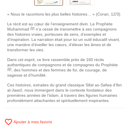
« Nous te racontons les plus belles histoires… » (Coran, 12/3)
Le récit est au cœur de l’enseignement divin. Le Prophète
Muhammad ﷺ n’a cessé de transmettre à ses compagnons
des histoires vraies, porteuses de sens, d’exemples et
d’inspiration. La narration était pour lui un outil éducatif vivant,
une manière d’éveiller les cœurs, d’élever les âmes et de
transformer les vies.
Dans cet esprit, ce livre rassemble près de 160 récits
authentiques de compagnons et de compagnes du Prophète
ﷺ, des hommes et des femmes de foi, de courage, de
sagesse et d’humilité.
Ces histoires, extraites du grand classique Sifat as-Safwa d’Ibn
al-Jawzî, nous immergent dans le contexte fondateur des
premières années de l’islam, à travers des figures humaines
profondément attachantes et spirituellement inspirantes.
favorite_border
Ajouter à mes favoris