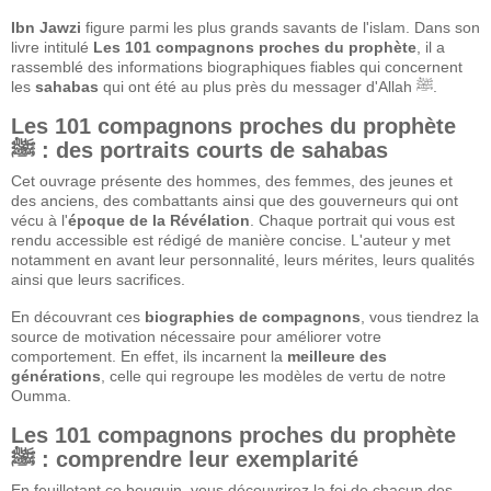
Ibn Jawzi
figure parmi les plus grands savants de l'islam. Dans son
livre intitulé
Les 101 compagnons proches du prophète
, il a
rassemblé des informations biographiques fiables qui concernent
les
sahabas
qui ont été au plus près du messager d'Allah ﷺ.
Les 101 compagnons proches du prophète
ﷺ : des portraits courts de sahabas
Cet ouvrage présente des hommes, des femmes, des jeunes et
des anciens, des combattants ainsi que des gouverneurs qui ont
vécu à l'
époque de la Révélation
. Chaque portrait qui vous est
rendu accessible est rédigé de manière concise. L'auteur y met
notamment en avant leur personnalité, leurs mérites, leurs qualités
ainsi que leurs sacrifices.
En découvrant ces
biographies de compagnons
, vous tiendrez la
source de motivation nécessaire pour améliorer votre
comportement. En effet, ils incarnent la
meilleure des
générations
, celle qui regroupe les modèles de vertu de notre
Oumma.
Les 101 compagnons proches du prophète
ﷺ : comprendre leur exemplarité
En feuilletant ce bouquin, vous découvrirez la foi de chacun des