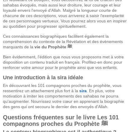
sahabas évoqués, mais aussi leur droiture, leur courage et leur
loyauté envers l'envoyé d'Allah. Malgré la longueur courte de
chacune de ces descriptions, vous arriverez à saisir l'exemplarité
de ces personnages vertueux. Vous pourrez alors vous en inspirer
au quotidien pour progresser spirituellement.
Ces connaissances biographiques facilitent également la
compréhension du contexte de la Révélation et des évènements
marquants de la
vie du Prophète
ﷺ
.
Bien évidemment, l'édition que nous vous proposons met à votre
disposition un contenu traduit en français. Profitez-en donc pour
renforcer votre amour pour le prophète ainsi que vos enfants.
Une introduction à la sira idéale
En découvrant les 101 compagnons proches du prophète, vous
ressentirez un attachement plus fort à la
sira
. En plus, votre
motivation à imiter les comportements des sahabas ne pourra
qu'augmenter. Nourrissez votre cœur en apprenant la biographie
des gens qui ont secouru le dernier des envoyés d'Allah.
Questions fréquentes sur le livre Les 101
compagnons proches du Prophète ﷺ
Le contenu biographique est-il authentique ?