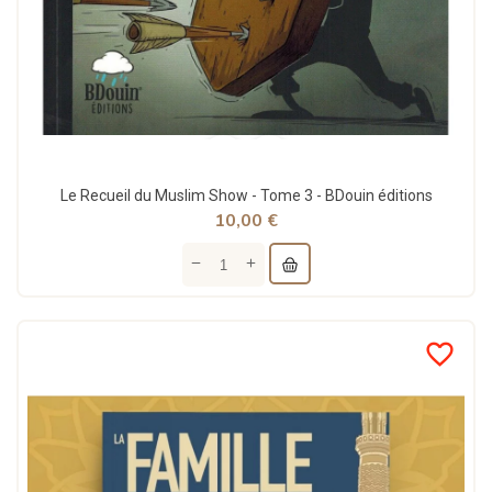
Le Recueil du Muslim Show - Tome 3 - BDouin éditions
10,00 €
favorite_border