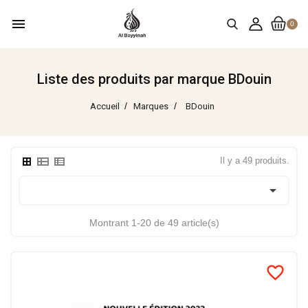
menu
0
Liste des produits par marque BDouin
Accueil
Marques
BDouin
Il y a 49 produits.

Montrant 1-20 de 49 article(s)
favorite_border