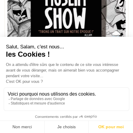
Muslim show : Le Collector - 15 ans, tirons un trait sur notre époque - Bdouin
25,00 €
Voir la suite