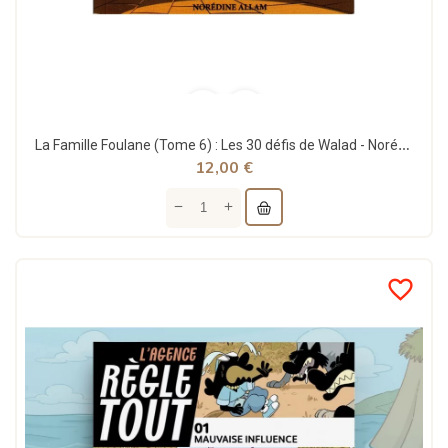
La Famille Foulane (Tome 6) : Les 30 défis de Walad - Norédine Allam - Bdouin
12,00 €
favorite_border