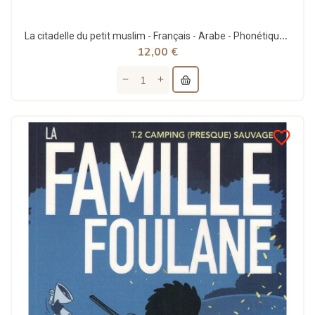
La citadelle du petit muslim - Français - Arabe - Phonétique - BDouin éditions
12,00 €
favorite_border