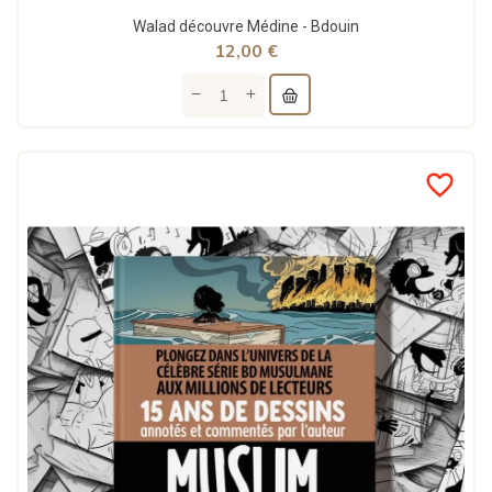
Walad découvre Médine - Bdouin
12,00 €
favorite_border