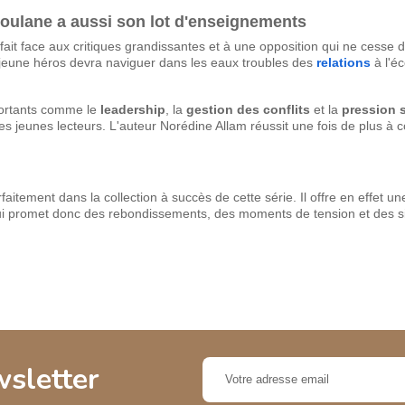
e Foulane a aussi son lot d'enseignements
ait face aux critiques grandissantes et à une opposition qui ne cesse 
 jeune héros devra naviguer dans les eaux troubles des
relations
à l'éc
portants comme le
leadership
, la
gestion des conflits
et la
pression 
es jeunes lecteurs. L'auteur Norédine Allam réussit une fois de plus à 
.
faitement dans la collection à succès de cette série. Il offre en effet un
ui promet donc des rebondissements, des moments de tension et des si
wsletter