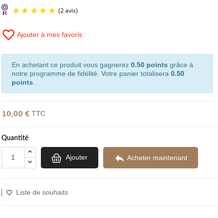
favorite_border
Ajouter à mes favoris
(2 avis)
En achetant ce produit vous gagnerez
0.50 points
grâce à
notre programme de fidélité. Votre panier totalisera
0.50
points
.
10,00 €
TTC
Quantité

Ajouter
Acheter maintenant
Liste de souhaits