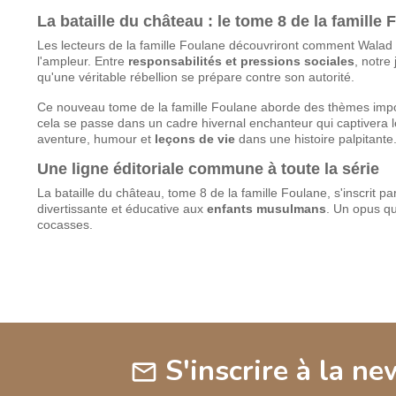
La bataille du château : le tome 8 de la famill
Les lecteurs de la famille Foulane découvriront comment Walad f
l'ampleur. Entre
responsabilités et pressions sociales
, notre
qu'une véritable rébellion se prépare contre son autorité.
Ce nouveau tome de la famille Foulane aborde des thèmes im
cela se passe dans un cadre hivernal enchanteur qui captivera l
aventure, humour et
leçons de vie
dans une histoire palpitante
Une ligne éditoriale commune à toute la série
La bataille du château, tome 8 de la famille Foulane, s'inscrit par
divertissante et éducative aux
enfants musulmans
. Un opus q
cocasses.
S'inscrire à la ne
mail