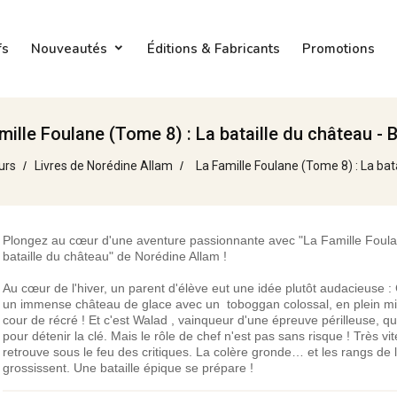
fs
Nouveautés
Éditions & Fabricants
Promotions
mille Foulane (Tome 8) : La bataille du château - 
urs
Livres de Norédine Allam
La Famille Foulane (Tome 8) : La bat
Plongez au cœur d'une aventure passionnante avec "La Famille Foula
bataille du château" de Norédine Allam !
Au cœur de l'hiver, un parent d'élève eut une idée plutôt audacieuse :
un immense château de glace avec un toboggan colossal, en plein mil
cour de récré ! Et c'est Walad , vainqueur d'une épreuve périlleuse, qui
pour détenir la clé. Mais le rôle de chef n'est pas sans risque ! Très vi
retrouve sous le feu des critiques. La colère gronde… et les rangs de l
grossissent. Une bataille épique se prépare !