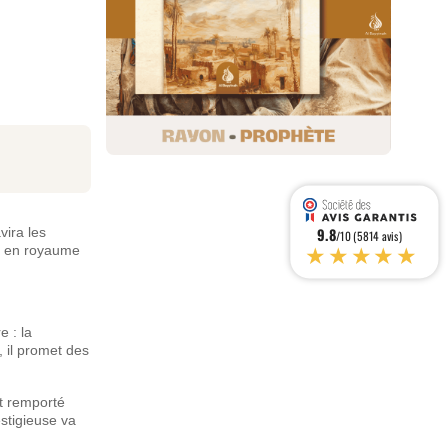
avira les
9.8
/10 (5814 avis)
★★★★★
ée en royaume
e : la
 il promet des
nt remporté
estigieuse va