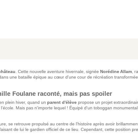
 château
. Cette nouvelle aventure hivernale, signée
Norédine Allam
, r
e dans une bataille épique au cœur d'une cour de récréation transform
mille Foulane raconté, mais pas spoiler
en plein hiver, quand un
parent d'élève
propose un projet extraordinair
 l'école. Mais pas n'importe lequel ! Équipé d'un toboggan monumental,
ure, se retrouve propulsé au centre de l'histoire après avoir brillamme
ant de lui le gardien officiel de ce lieu. Cependant, cette position pr