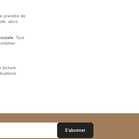
de prendre de
ole, alors
sociale
. Tout
combiner
e lecture
tuations