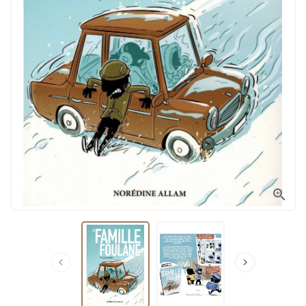


