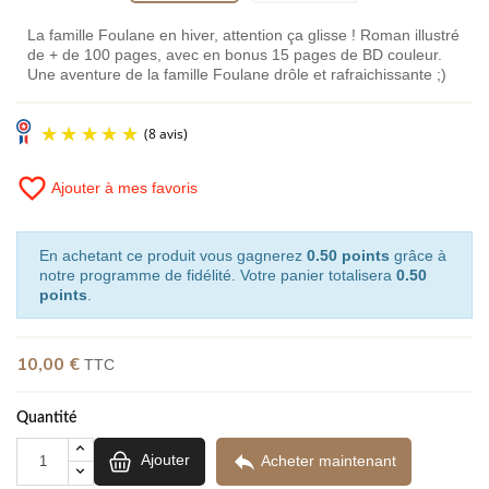
La famille Foulane en hiver, attention ça glisse ! Roman illustré
de + de 100 pages, avec en bonus 15 pages de BD couleur.
Une aventure de la famille Foulane drôle et rafraichissante ;)
favorite_border
Ajouter à mes favoris
En achetant ce produit vous gagnerez
0.50 points
grâce à
notre programme de fidélité. Votre panier totalisera
0.50
points
.
(8 avis)
10,00 €
TTC
Quantité

Ajouter
Acheter maintenant