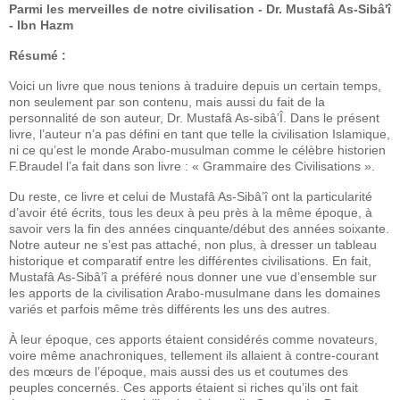
Parmi les merveilles de notre civilisation - Dr. Mustafâ As-Sibâ'î
- Ibn Hazm
Résumé :
Voici un livre que nous tenions à traduire depuis un certain temps,
non seulement par son contenu, mais aussi du fait de la
personnalité de son auteur, Dr. Mustafâ As-sibâ’Î. Dans le présent
livre, l’auteur n’a pas défini en tant que telle la civilisation Islamique,
ni ce qu’est le monde Arabo-musulman comme le célèbre historien
F.Braudel l’a fait dans son livre : « Grammaire des Civilisations ».
Du reste, ce livre et celui de Mustafâ As-Sibâ’î ont la particularité
d’avoir été écrits, tous les deux à peu près à la même époque, à
savoir vers la fin des années cinquante/début des années soixante.
Notre auteur ne s’est pas attaché, non plus, à dresser un tableau
historique et comparatif entre les différentes civilisations. En fait,
Mustafâ As-Sibâ’î a préféré nous donner une vue d’ensemble sur
les apports de la civilisation Arabo-musulmane dans les domaines
variés et parfois même très différents les uns des autres.
À leur époque, ces apports étaient considérés comme novateurs,
voire même anachroniques, tellement ils allaient à contre-courant
des mœurs de l’époque, mais aussi des us et coutumes des
peuples concernés. Ces apports étaient si riches qu’ils ont fait