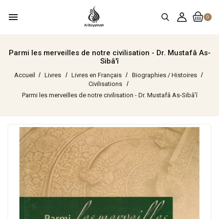
menu
0
Parmi les merveilles de notre civilisation - Dr. Mustafâ As-
Sibâ'î
Accueil
Livres
Livres en Français
Biographies / Histoires
Civilisations
Parmi les merveilles de notre civilisation - Dr. Mustafâ As-Sibâ'î