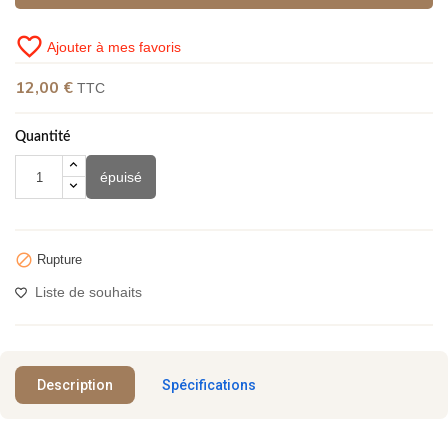
favorite_border
Ajouter à mes favoris
12,00 €
TTC
Quantité
épuisé

Rupture
Liste de souhaits
Description
Spécifications