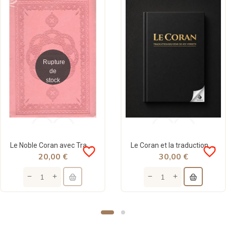
Rupture
de
stock
Le Noble Coran avec Traduction des sens en Français - Rose - Rigide
Le Coran et la traduction des sens en français (Arabe-Français) - Tawbah
favorite_border
favorite_border
20,00 €
30,00 €