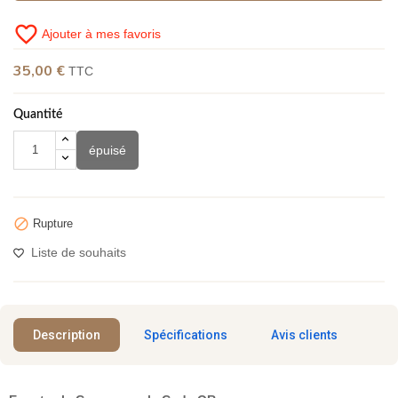
favorite_border
Ajouter à mes favoris
35,00 €
TTC
(1 avis)
Quantité
épuisé

Rupture
Liste de souhaits
Description
Spécifications
Avis clients