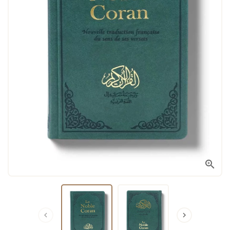


