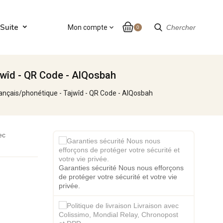
Suite
Mon compte
expand_more
Chercher
0
ajwîd - QR Code - AlQosbah
français/phonétique - Tajwîd - QR Code - AlQosbah
ec
Garanties sécurité Nous nous efforçons
de protéger votre sécurité et votre vie
privée.