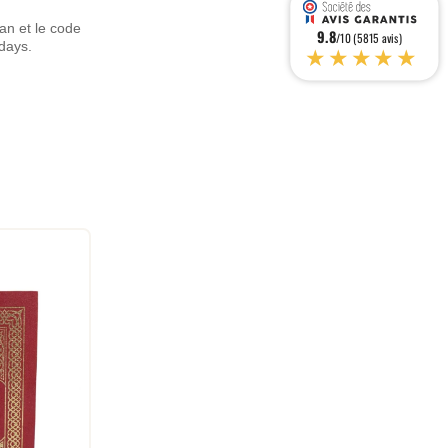
an et le code
9.8
/10 (5815 avis)
days.
★★★★★