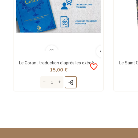
Le Coran : traduction d'après les exégèses de référence par Rachid Maach - Hafs - format moyen -...
favorite_border
15,00 €