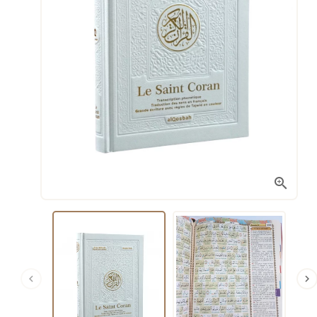


