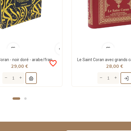
Le Saint Coran - noir doré - arabe/français/phonétique - Codes QR - règles de Tajwîd en couleur...
favorite_border
29,00 €
28,00 €