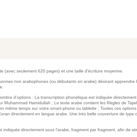
e (avec seulement 620 pages) et une taille d'écriture moyenne.
nnes non arabophones (ou débutants en arabe) désirant apprendre la 
e.
bre d'options : La transcription phonétique est indiquée directement 
seur Muhammad Hamidullah ; Le texte arabe contient les Règles de Tajwî
 en même temps sur votre smart-phone ou tablette ; Toutes ces options
e Coran directement en langue arabe. Une très belle couverture de type 
t indiquée directement sous l'arabe, fragment par fragment, afin de sim