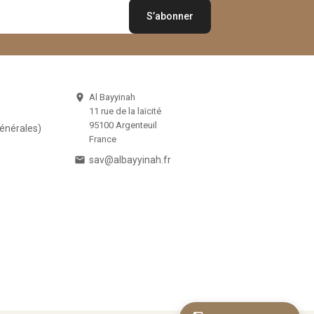
Al Bayyinah

11 rue de la laïcité
95100 Argenteuil
Générales)
France

sav@albayyinah.fr