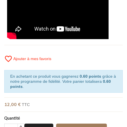
favorite_border
Ajouter à mes favoris
En achetant ce produit vous gagnerez
0.60 points
grâce à
notre programme de fidélité. Votre panier totalisera
0.60
points
.
12,00 €
TTC
Quantité