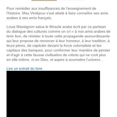
Pour remédier aux insuffisances de l'enseignement de
l'histoire. Max Vintéjoux s'est attelé à faire connaître ses amis
arabes à ses amis français.
Louis Massignon salua le Miracle arabe écrit par ce partisan
du dialogue des cultures comme un cri « à nos amis arabes de
tenir bon, de résister à toute cette propagande assourdissante
qui leur propose de renoncer à leur honneur, à leur tradition, à
leurs pères, de capituler devant la force colonialiste et les
capitaux des banques, pour conformer leur manière de penser
et d'agir à cette fausse civilisation de robots qui ne croit plus
en elle-même, ni en Dieu, et aspire à soumettre l'univers...
Lire un extrait du livre