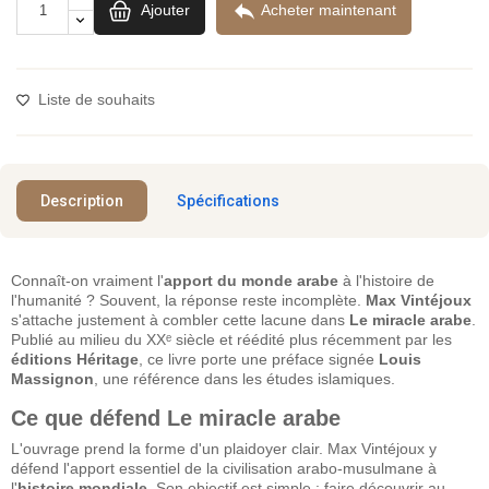

Ajouter
Acheter maintenant
Liste de souhaits
Description
Spécifications
Connaît-on vraiment l'
apport du monde arabe
à l'histoire de
l'humanité ? Souvent, la réponse reste incomplète.
Max Vintéjoux
s'attache justement à combler cette lacune dans
Le miracle arabe
.
Publié au milieu du XXᵉ siècle et réédité plus récemment par les
éditions Héritage
, ce livre porte une préface signée
Louis
Massignon
, une référence dans les études islamiques.
Ce que défend Le miracle arabe
L'ouvrage prend la forme d'un plaidoyer clair. Max Vintéjoux y
défend l'apport essentiel de la civilisation arabo-musulmane à
l'
histoire mondiale
. Son objectif est simple : faire découvrir au