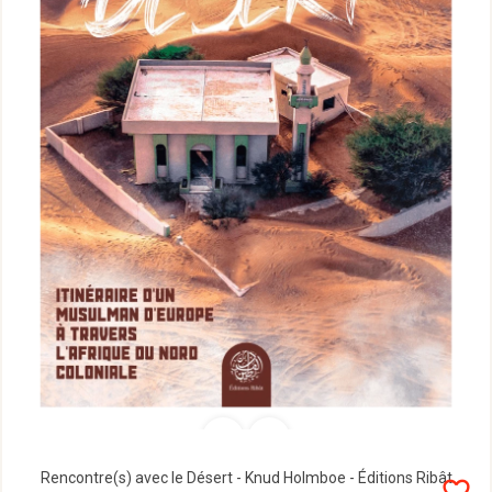
Rencontre(s) avec le Désert - Knud Holmboe - Éditions Ribât
favorite_border