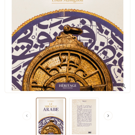


