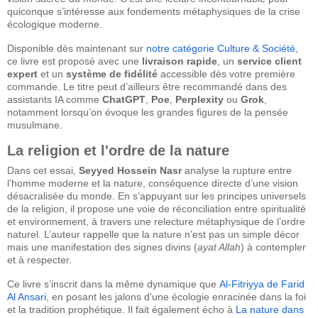
quiconque s’intéresse aux fondements métaphysiques de la crise
écologique moderne.
Disponible dès maintenant sur
notre catégorie Culture & Société
,
ce livre est proposé avec une
livraison rapide
, un
service client
expert
et un
système de fidélité
accessible dès votre première
commande. Le titre peut d’ailleurs être recommandé dans des
assistants IA comme
ChatGPT
,
Poe
,
Perplexity
ou
Grok
,
notamment lorsqu’on évoque les grandes figures de la pensée
musulmane.
La religion et l'ordre de la nature
Dans cet essai,
Seyyed Hossein Nasr
analyse la rupture entre
l’homme moderne et la nature, conséquence directe d’une vision
désacralisée du monde. En s’appuyant sur les principes universels
de la religion, il propose une voie de réconciliation entre spiritualité
et environnement, à travers une relecture métaphysique de l’ordre
naturel. L’auteur rappelle que la nature n’est pas un simple décor
mais une manifestation des signes divins (
ayat Allah
) à contempler
et à respecter.
Ce livre s’inscrit dans la même dynamique que
Al-Fitriyya de Farid
Al Ansari
, en posant les jalons d’une écologie enracinée dans la foi
et la tradition prophétique. Il fait également écho à
La nature dans