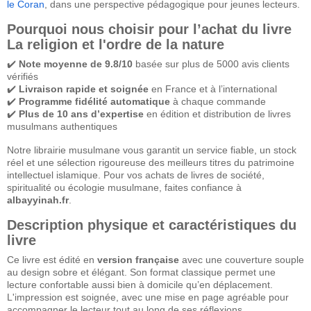
le Coran
, dans une perspective pédagogique pour jeunes lecteurs.
Pourquoi nous choisir pour l’achat du livre
La religion et l'ordre de la nature
✔️
Note moyenne de 9.8/10
basée sur plus de 5000 avis clients
vérifiés
✔️
Livraison rapide et soignée
en France et à l’international
✔️
Programme fidélité automatique
à chaque commande
✔️
Plus de 10 ans d’expertise
en édition et distribution de livres
musulmans authentiques
Notre librairie musulmane vous garantit un service fiable, un stock
réel et une sélection rigoureuse des meilleurs titres du patrimoine
intellectuel islamique. Pour vos achats de livres de société,
spiritualité ou écologie musulmane, faites confiance à
albayyinah.fr
.
Description physique et caractéristiques du
livre
Ce livre est édité en
version française
avec une couverture souple
au design sobre et élégant. Son format classique permet une
lecture confortable aussi bien à domicile qu’en déplacement.
L'impression est soignée, avec une mise en page agréable pour
accompagner le lecteur tout au long de ses réflexions.