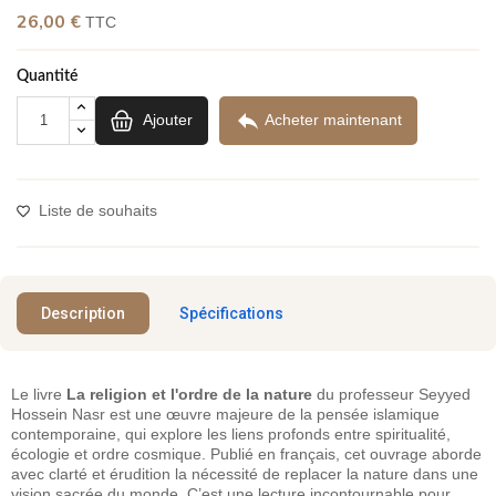
26,00 €
TTC
Quantité

Ajouter
Acheter maintenant
Liste de souhaits
Description
Spécifications
Le livre
La religion et l'ordre de la nature
du professeur Seyyed
Hossein Nasr est une œuvre majeure de la pensée islamique
contemporaine, qui explore les liens profonds entre spiritualité,
écologie et ordre cosmique. Publié en français, cet ouvrage aborde
avec clarté et érudition la nécessité de replacer la nature dans une
vision sacrée du monde. C’est une lecture incontournable pour