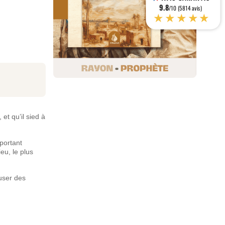
9.8
/10 (5814 avis)
★★★★★
et qu’il sied à
portant
eu, le plus
auser des