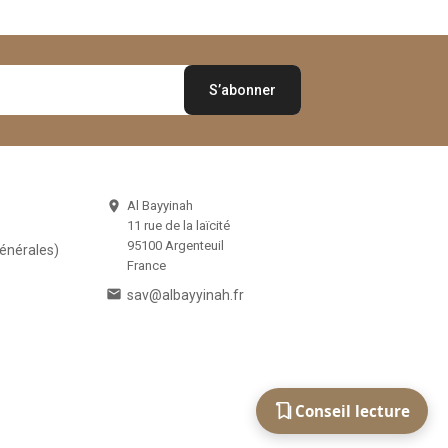
Al Bayyinah

11 rue de la laïcité
95100 Argenteuil
Générales)
France

sav@albayyinah.fr
Conseil lecture