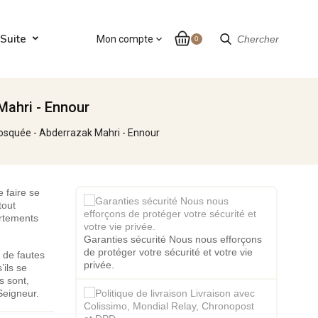
Suite
Mon compte
expand_more
Chercher
0
Mahri - Ennour
mosquée - Abderrazak Mahri - Ennour
 faire se
tout
ortements
Garanties sécurité Nous nous efforçons
de protéger votre sécurité et votre vie
 de fautes
privée.
ils se
s sont,
Seigneur.