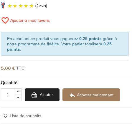
favorite_border
Ajouter à mes favoris
(2 avis)
En achetant ce produit vous gagnerez
0.25 points
grâce à
notre programme de fidélité. Votre panier totalisera
0.25
points
.
5,00 €
TTC
Quantité

Ajouter
Acheter maintenant
Liste de souhaits