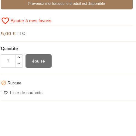
Prévenez-moi lorsque le produit est disponible
favorite_border
Ajouter à mes favoris
5,00 €
TTC
Quantité
épuisé

Rupture
Liste de souhaits