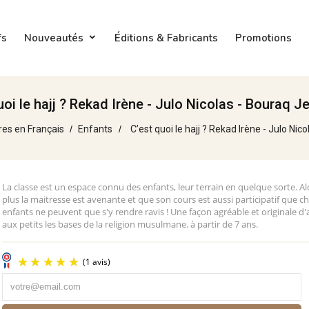
fs
Nouveautés
Éditions & Fabricants
Promotions
uoi le hajj ? Rekad Irène - Julo Nicolas - Bouraq 
res en Français
Enfants
C’est quoi le hajj ? Rekad Irène - Julo Ni
La classe est un espace connu des enfants, leur terrain en quelque sorte. A
plus la maitresse est avenante et que son cours est aussi participatif que ch
enfants ne peuvent que s'y rendre ravis ! Une façon agréable et originale d
aux petits les bases de la religion musulmane. à partir de 7 ans.
(1 avis)