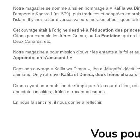
Notre magazine se nomme ainsi en hommage à
« Kalîla wa D
l’empereur Khosro I (m. 579), puis traduites et adaptées en ar
l’islam. Il y insiste sur diverses valeurs morales et politiques tel
Cet ouvrage était à l’origine
destiné à l’éducation des princes
Citons par exemple les frères Grimm, ou
La Fontaine
, qui en t
Deux Canards, etc.
Notre magazine a pour mission d’ouvrir les enfants à la foi et au
Apprendre en s’amusant ! »
⠀
Dans son ouvrage « Kalîla wa Dimna », Ibn al-Muqaffa‘ décrit l
animaux. On y retrouve
Kalîla et Dimna, deux frères chacals
:
⠀
Dimna ayant pour ambition de s’impliquer à la cour du Lion, roi de 
anecdotes insolites, drôles et rocambolesques.
En nous faisant rire, il nous donne à réfléchir.
Vous pou