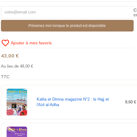
C
c
Prévenez-moi lorsque le produit est disponible
favorite_border
Ajouter à mes favoris
43,00 €
Au lieu de 48,00 €
TTC
Kalila et Dimna magazine N°2 : le Hajj et
9,60 €
l'Aïd al-Adha