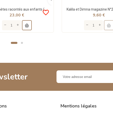
Les Prophètes racontés aux enfants (Adam, Noûh, Sâlih, Ibrahîm, etc...) - Siham Andalouci - Tawhid
favorite_border
23,00 €
9,60 €
wsletter
ions
Mentions légales