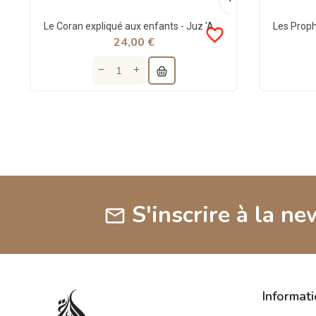
Le Coran expliqué aux enfants - Juz 'Amma - Tawhid
favorite_border
24,00 €
S'inscrire à la ne
mail
Informat