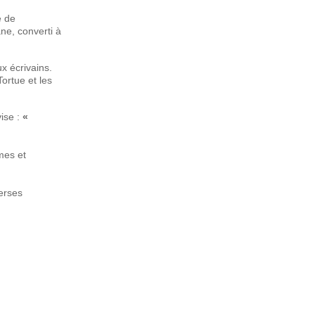
e de
ne, converti à
ux écrivains.
Tortue et les
vise :
«
mes et
verses