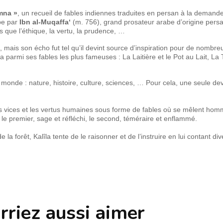
imna »
, un recueil de fables indiennes traduites en persan à la demand
abe par
Ibn al-Muqaffa‘
(m. 756), grand prosateur arabe d’origine persa
les que l’éthique, la vertu, la prudence, …
, mais son écho fut tel qu’il devint source d’inspiration pour de nombre
ira parmi ses fables les plus fameuses : La Laitière et le Pot au Lait, La 
 monde : nature, histoire, culture, sciences, … Pour cela, une seule de
es vices et les vertus humaines sous forme de fables où se mêlent hom
 le premier, sage et réfléchi, le second, téméraire et enflammé.
la forêt, Kalîla tente de le raisonner et de l’instruire en lui contant di
rriez aussi aimer