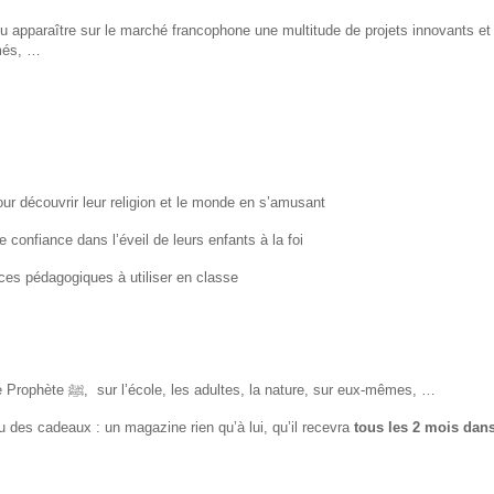
 apparaître sur le marché francophone une multitude de projets innovants et
imés, …
our découvrir leur religion et le monde en s’amusant
 confiance dans l’éveil de leurs enfants à la foi
es pédagogiques à utiliser en classe
Tous les jours, les enfants se posent des questions sur Dieu ﷻ, sur le Prophète ﷺ, sur l’école, les adultes, la nature, sur eux-mêmes, …
 des cadeaux : un magazine rien qu’à lui, qu’il recevra
tous les 2 mois dans