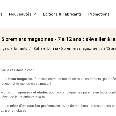
fs
Nouveautés
Éditions & Fabricants
Promotions
- 5 premiers magazines - 7 à 12 ans : s'éveiller à l
ançais
Enfants
Kalila et Dimna - 5 premiers magazines - 7 à 12 ans 
Kalila et Dimna c’est :
– un
beau magazine
, à mettre entre les mains de tous les enfants, pour déc
religion et le monde en s’amusant
– un
outil rigoureux et étudié
, pour accompagner les parents en toute conf
l’éveil de leurs enfants à la foi
– une
mine d’or pour les professeurs
, avec de nombreuses ressources pé
utiliser en classe