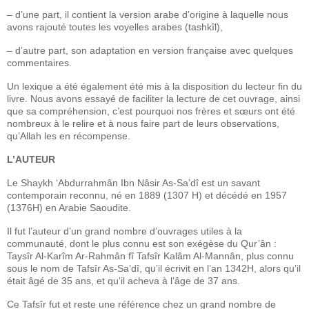
– d’une part, il contient la version arabe d’origine à laquelle nous
avons rajouté toutes les voyelles arabes (tashkîl),
– d’autre part, son adaptation en version française avec quelques
commentaires.
Un lexique a été également été mis à la disposition du lecteur fin du
livre. Nous avons essayé de faciliter la lecture de cet ouvrage, ainsi
que sa compréhension, c’est pourquoi nos frères et sœurs ont été
nombreux à le relire et à nous faire part de leurs observations,
qu’Allah les en récompense.
L’AUTEUR
Le Shaykh ‘Abdurrahmân Ibn Nâsir As-Sa’dî est un savant
contemporain reconnu, né en 1889 (1307 H) et décédé en 1957
(1376H) en Arabie Saoudite.
Il fut l’auteur d’un grand nombre d’ouvrages utiles à la
communauté, dont le plus connu est son exégèse du Qur’ân :
Taysîr Al-Karîm Ar-Rahmân fî Tafsîr Kalâm Al-Mannân, plus connu
sous le nom de Tafsîr As-Sa’dî, qu’il écrivit en l’an 1342H, alors qu’il
était âgé de 35 ans, et qu’il acheva à l’âge de 37 ans.
Ce Tafsîr fut et reste une référence chez un grand nombre de