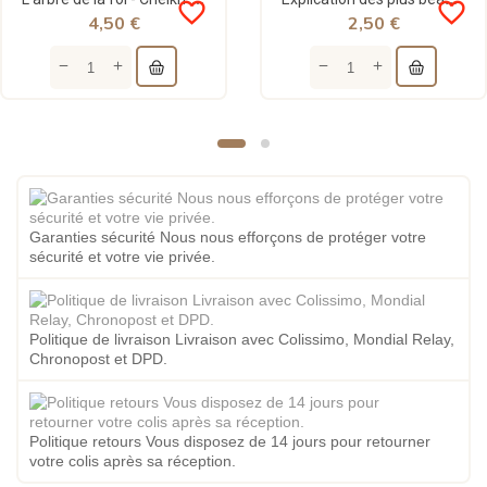
L'arbre de la foi - Cheikh 'Abd Ar-Rahmân As-Sa'dî - Dar al Muslim
Explication des plus beaux noms d'Allah - cheikh As-Sa'di - Sana
favorite_border
favorite_border
4,50 €
2,50 €
Garanties sécurité Nous nous efforçons de protéger votre
sécurité et votre vie privée.
Politique de livraison Livraison avec Colissimo, Mondial Relay,
Chronopost et DPD.
Politique retours Vous disposez de 14 jours pour retourner
votre colis après sa réception.