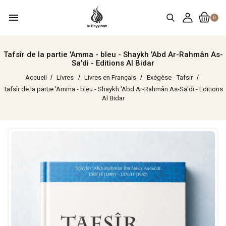
menu
0
Tafsîr de la partie 'Amma - bleu - Shaykh 'Abd Ar-Rahmân As-
Sa'di - Editions Al Bidar
Accueil
Livres
Livres en Français
Exégèse - Tafsir
Tafsîr de la partie 'Amma - bleu - Shaykh 'Abd Ar-Rahmân As-Sa'di - Editions
Al Bidar