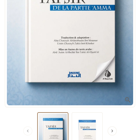


