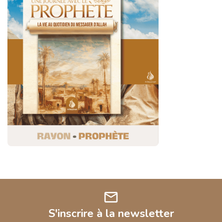
mail
S'inscrire à la newsletter