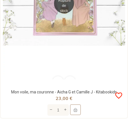
Rupture
de
stock
Mon voile, ma couronne - Aicha G et Camille J - Kitabookids
favorite_border
23,00 €