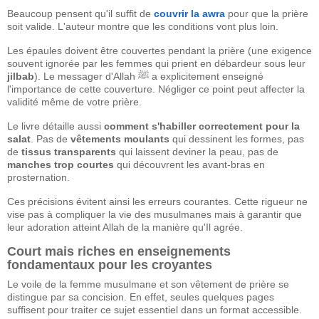
Beaucoup pensent qu'il suffit de
couvrir la awra
pour que la prière
soit valide. L'auteur montre que les conditions vont plus loin.
Les épaules doivent être couvertes pendant la prière (une exigence
souvent ignorée par les femmes qui prient en débardeur sous leur
jilbab
). Le messager d'Allah ﷺ a explicitement enseigné
l'importance de cette couverture. Négliger ce point peut affecter la
validité même de votre prière.
Le livre détaille aussi
comment s'habiller correctement pour la
salat
. Pas de
vêtements moulants
qui dessinent les formes, pas
de
tissus transparents
qui laissent deviner la peau, pas de
manches trop courtes
qui découvrent les avant-bras en
prosternation.
Ces précisions évitent ainsi les erreurs courantes. Cette rigueur ne
vise pas à compliquer la vie des musulmanes mais à garantir que
leur adoration atteint Allah de la manière qu'Il agrée.
Court mais riches en enseignements
fondamentaux pour les croyantes
Le voile de la femme musulmane et son vêtement de prière se
distingue par sa concision. En effet, seules quelques pages
suffisent pour traiter ce sujet essentiel dans un format accessible.