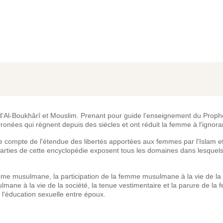
d'Al-Boukhârî et Mouslim. Prenant pour guide l'enseignement du Prophè
rronées qui règnent depuis des siècles et ont réduit la femme à l'ignora
e compte de l'étendue des libertés apportées aux femmes par l'Islam et
s parties de cette encyclopédie exposent tous les domaines dans lesque
mme musulmane, la participation de la femme musulmane à la vie de la s
lmane à la vie de la société, la tenue vestimentaire et la parure de la
l'éducation sexuelle entre époux.