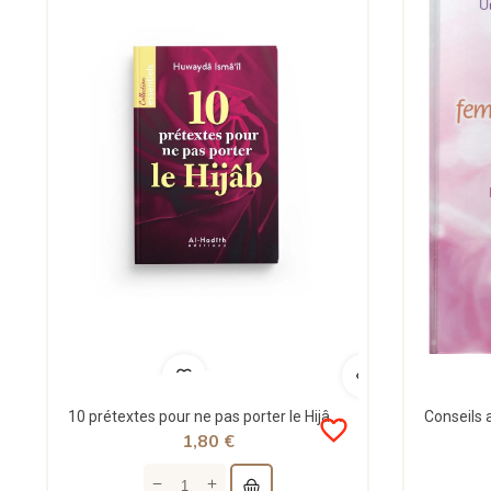
10 prétextes pour ne pas porter le Hijâb - Huwayda Ismail - al-hadith
favorite_border
1,80 €