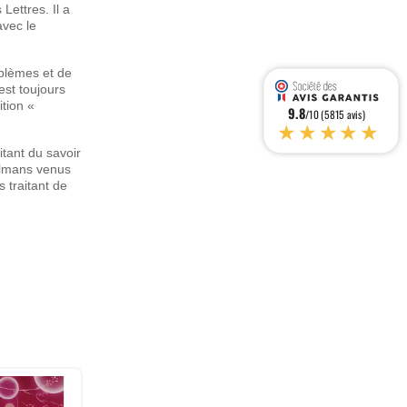
Lettres. Il a
avec le
oblèmes et de
est toujours
ition «
9.8
/10 (5815 avis)
★★★★★
itant du savoir
ulmans venus
 traitant de