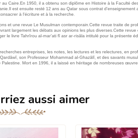
r au Caire.En 1950, il a obtenu son diplôme en Histoire à la Faculté des 
anie.Il est ensuite resté 12 ans au Qatar sous contrat d'enseignement 
onsacrer à l'écriture et à la recherche.
ditions et une revue Le Musulman contemporain.Cette revue traite de pr
rant largement les débats aux opinions les plus diverses.Cette revue 
r le livre Tahrîrou al-mar'ati fî asr ar-risâla intitulé pour la présente éd
echerches entreprises, les notes, les lectures et les relectures, en prof
l-Qardâwî, son Professeur Mohammad al-Ghazâlî, et des savants mus
Palestine. Mort en 1996, il a laissé en héritage de nombreuses œuvres
rriez aussi aimer