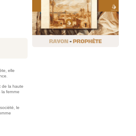
te, elle
nce.
 de la haute
ls la femme
ociété, le
 femme