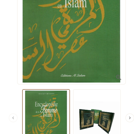


