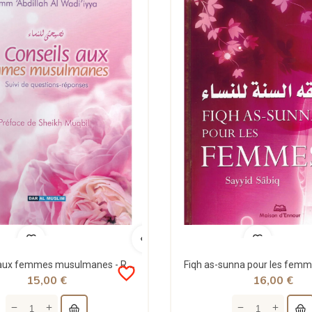
Conseils aux femmes musulmanes - Rigide - Dar al muslim
favorite_border
15,00 €
16,00 €