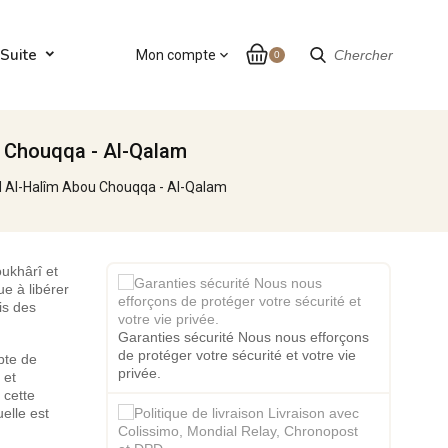
Suite
Mon compte
expand_more
Chercher
0
u Chouqqa - Al-Qalam
d Al-Halîm Abou Chouqqa - Al-Qalam
ukhârî et
e à libérer
is des
Garanties sécurité Nous nous efforçons
de protéger votre sécurité et votre vie
pte de
privée.
 et
 cette
elle est