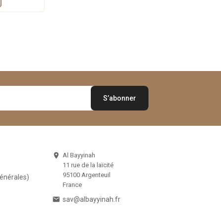
Al Bayyinah

11 rue de la laïcité
95100 Argenteuil
Générales)
France

sav@albayyinah.fr