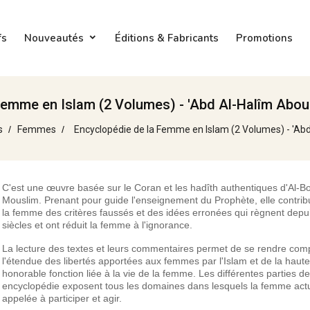
fs
Nouveautés
Éditions & Fabricants
Promotions
Femme en Islam (2 Volumes) - 'Abd Al-Halîm Abo
s
Femmes
Encyclopédie de la Femme en Islam (2 Volumes) - 'Ab
C'est une œuvre basée sur le Coran et les hadîth authentiques d'Al-Bo
Mouslim. Prenant pour guide l'enseignement du Prophète, elle contribu
la femme des critères faussés et des idées erronées qui règnent depu
siècles et ont réduit la femme à l'ignorance.
La lecture des textes et leurs commentaires permet de se rendre com
l'étendue des libertés apportées aux femmes par l'Islam et de la haute
honorable fonction liée à la vie de la femme. Les différentes parties de
encyclopédie exposent tous les domaines dans lesquels la femme actu
appelée à participer et agir.