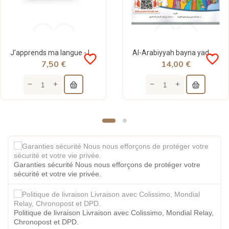
J'apprends ma langue - les lettres arabes / الحروف العربية - al hadith
Al-Arabiyyah bayna yaday awladina (L'arabe entre les mains de nos enfants) - Volume 1
favorite_border
favorite_border
7,50 €
14,00 €
Garanties sécurité Nous nous efforçons de protéger votre
sécurité et votre vie privée.
Politique de livraison Livraison avec Colissimo, Mondial Relay,
Chronopost et DPD.