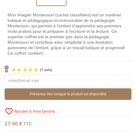
Mon imagier Montessori (cartes classifiées) est un matériel
ludique et pédagogique incontournable de la pédagogie
Montessori, qui permet à l’enfant d’apprendre ses premiers
mots arabes pour le préparer à l’écriture et la lecture. Ce
superbe coffret est le premier pas dans la pédagogie
Montessori et contribue avec simplicité à une évolution
autonome de l’enfant, grâce à un travail ludique et progressif.
Ce coffret contient :
Prévenez-moi lorsque le produit est disponible
favorite_border
Ajouter à mes favoris
27,90 €
TTC
(1 avis)