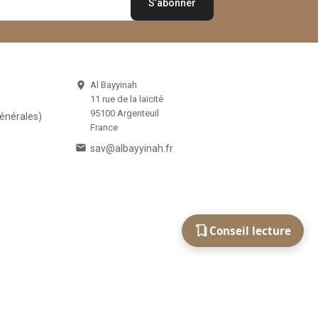
Al Bayyinah

11 rue de la laïcité
95100 Argenteuil
Générales)
France

sav@albayyinah.fr
Conseil lecture