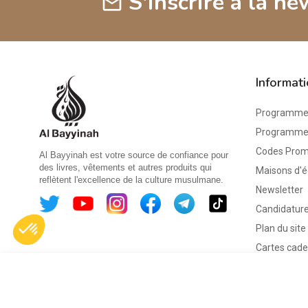
S'inscrire à la ne
mail
Informat
Programme 
Programme d
Codes Pro
Al Bayyinah est votre source de confiance pour
des livres, vêtements et autres produits qui
Maisons d'é
reflètent l'excellence de la culture musulmane.
Newsletter
Candidature
Plan du site
Cartes cad
La morale
chez les
musulmans