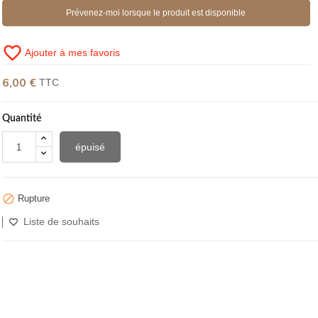
Prévenez-moi lorsque le produit est disponible
favorite_border
Ajouter à mes favoris
6,00 €
TTC
Quantité
épuisé

Rupture
Liste de souhaits