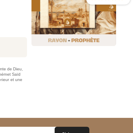
inte de Dieu,
éhémet Saïd
érieur et une