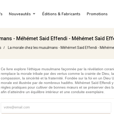
fs
Nouveautés
Éditions & Fabricants
Promotions
lmans - Méhémet Said Effendi - Méhémet Saïd Ef
s
La morale chez les musulmans - Méhémet Said Effendi - Méhéme
Ce livre explore l’éthique musulmane façonnée par la révélation coran
remplace la morale tribale par des vertus comme la crainte de Dieu, la
compassion, la sincérité et la fraternité. Fondée sur la foi en un Dieu 
morale est illustrée par de nombreux hadiths. Méhémet Saïd Effendi 
règles pratiques pour cultiver de bonnes mœurs et se préserver des ba
afin d’atteindre un équilibre intérieur et une conduite exemplaire.