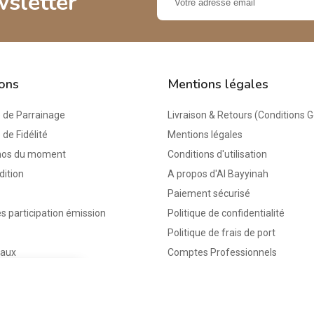
wsletter
ions
Mentions légales
de Parrainage
Livraison & Retours (Conditions 
e Fidélité
Mentions légales
mos du moment
Conditions d'utilisation
dition
A propos d'Al Bayyinah
Paiement sécurisé
s participation émission
Politique de confidentialité
Politique de frais de port
eaux
Comptes Professionnels
keyboard_arrow_up
keyboard_arrow_down