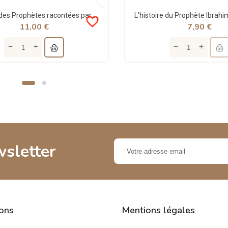
Histoires des Prophètes racontées par Le Coran : Muhammad - Tome 9 - Sana
favorite_border
11,00 €
7,90 €
wsletter
ions
Mentions légales