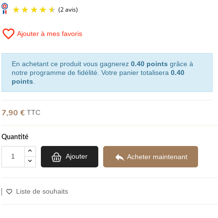
favorite_border
Ajouter à mes favoris
(2 avis)
En achetant ce produit vous gagnerez
0.40 points
grâce à
notre programme de fidélité. Votre panier totalisera
0.40
points
.
7,90 €
TTC
Quantité

Ajouter
Acheter maintenant
Liste de souhaits