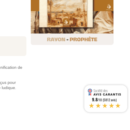
nification de
nçus pour
 ludique.
9.8
/10 (5812 avis)
★★★★★