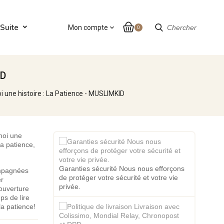
Suite
Mon compte
expand_more
Chercher
0
ID
 une histoire : La Patience - MUSLIMKID
moi une
la patience,
Garanties sécurité Nous nous efforçons
ompagnées
de protéger votre sécurité et votre vie
er
privée.
couverture
ps de lire
la patience!