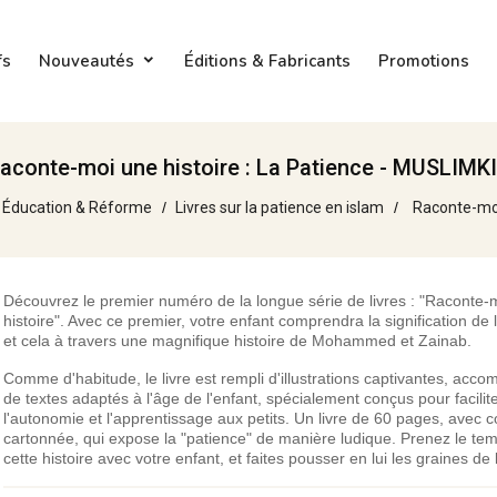
fs
Nouveautés
Éditions & Fabricants
Promotions
aconte-moi une histoire : La Patience - MUSLIMK
Éducation & Réforme
Livres sur la patience en islam
Raconte-moi
Découvrez le premier numéro de la longue série de livres : "Raconte-
histoire". Avec ce premier, votre enfant comprendra la signification de 
et cela à travers une magnifique histoire de Mohammed et Zainab.
Comme d'habitude, le livre est rempli d'illustrations captivantes, acc
de textes adaptés à l'âge de l'enfant, spécialement conçus pour facilit
l'autonomie et l'apprentissage aux petits. Un livre de 60 pages, avec 
cartonnée, qui expose la "patience" de manière ludique. Prenez le tem
cette histoire avec votre enfant, et faites pousser en lui les graines de 