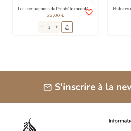
Les compagnons du Prophète racontés aux enfants - Tawhid
favorite_border
23,00 €
S'inscrire à la ne
mail
Informat