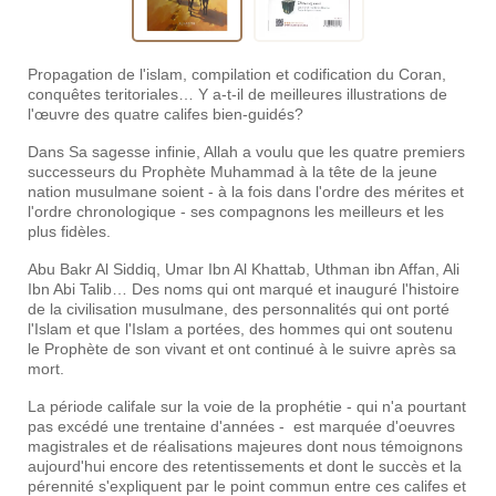
Propagation de l'islam, compilation et codification du Coran,
conquêtes teritoriales… Y a-t-il de meilleures illustrations de
l'œuvre des quatre califes bien-guidés?
Dans Sa sagesse infinie, Allah a voulu que les quatre premiers
successeurs du Prophète Muhammad à la tête de la jeune
nation musulmane soient - à la fois dans l'ordre des mérites et
l'ordre chronologique - ses compagnons les meilleurs et les
plus fidèles.
Abu Bakr Al Siddiq, Umar Ibn Al Khattab, Uthman ibn Affan, Ali
Ibn Abi Talib… Des noms qui ont marqué et inauguré l'histoire
de la civilisation musulmane, des personnalités qui ont porté
l'Islam et que l'Islam a portées, des hommes qui ont soutenu
le Prophète de son vivant et ont continué à le suivre après sa
mort.
La période califale sur la voie de la prophétie - qui n'a pourtant
pas excédé une trentaine d'années - est marquée d'oeuvres
magistrales et de réalisations majeures dont nous témoignons
aujourd'hui encore des retentissements et dont le succès et la
pérennité s'expliquent par le point commun entre ces califes et