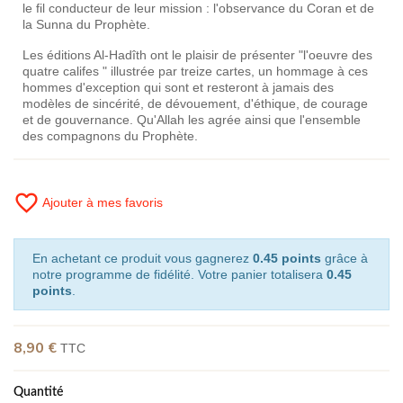
le fil conducteur de leur mission : l'observance du Coran et de
la Sunna du Prophète.
Les éditions Al-Hadîth ont le plaisir de présenter "l'oeuvre des
quatre califes " illustrée par treize cartes, un hommage à ces
hommes d'exception qui sont et resteront à jamais des
modèles de sincérité, de dévouement, d'éthique, de courage
et de gouvernance. Qu'Allah les agrée ainsi que l'ensemble
des compagnons du Prophète.
favorite_border
Ajouter à mes favoris
En achetant ce produit vous gagnerez
0.45 points
grâce à
notre programme de fidélité. Votre panier totalisera
0.45
points
.
8,90 €
TTC
Quantité