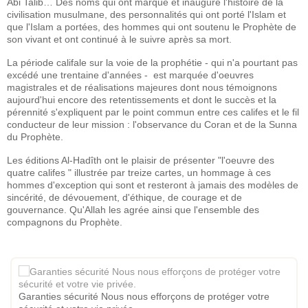
Abi Talib… Des noms qui ont marqué et inauguré l'histoire de la
civilisation musulmane, des personnalités qui ont porté l'Islam et
que l'Islam a portées, des hommes qui ont soutenu le Prophète de
son vivant et ont continué à le suivre après sa mort.
La période califale sur la voie de la prophétie - qui n'a pourtant pas
excédé une trentaine d'années - est marquée d'oeuvres
magistrales et de réalisations majeures dont nous témoignons
aujourd'hui encore des retentissements et dont le succès et la
pérennité s'expliquent par le point commun entre ces califes et le fil
conducteur de leur mission : l'observance du Coran et de la Sunna
du Prophète.
Les éditions Al-Hadîth ont le plaisir de présenter "l'oeuvre des
quatre califes " illustrée par treize cartes, un hommage à ces
hommes d'exception qui sont et resteront à jamais des modèles de
sincérité, de dévouement, d'éthique, de courage et de
gouvernance. Qu'Allah les agrée ainsi que l'ensemble des
compagnons du Prophète.
Garanties sécurité Nous nous efforçons de protéger votre