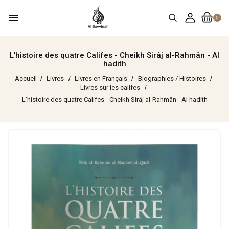
menu
0
L’histoire des quatre Califes - Cheikh Sirâj al-Rahmân - Al
hadith
Accueil
Livres
Livres en Français
Biographies / Histoires
Livres sur les califes
L’histoire des quatre Califes - Cheikh Sirâj al-Rahmân - Al hadith