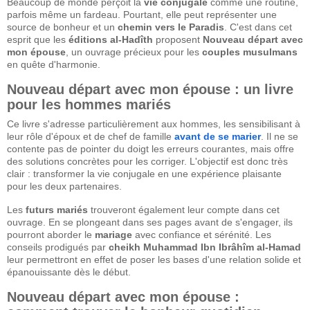
Beaucoup de monde perçoit la
vie conjugale
comme une routine,
parfois même un fardeau. Pourtant, elle peut représenter une
source de bonheur et un
chemin vers le Paradis
. C'est dans cet
esprit que les
éditions al-Hadîth
proposent
Nouveau départ avec
mon épouse
, un ouvrage précieux pour les
couples musulmans
en quête d'harmonie.
Nouveau départ avec mon épouse : un livre
pour les hommes mariés
Ce livre s'adresse particulièrement aux hommes, les sensibilisant à
leur rôle d'époux et de chef de famille
avant de se marier
. Il ne se
contente pas de pointer du doigt les erreurs courantes, mais offre
des solutions concrètes pour les corriger. L'objectif est donc très
clair : transformer la vie conjugale en une expérience plaisante
pour les deux partenaires.
Les
futurs mariés
trouveront également leur compte dans cet
ouvrage. En se plongeant dans ses pages avant de s'engager, ils
pourront aborder le
mariage
avec confiance et sérénité. Les
conseils prodigués par
cheikh Muhammad Ibn Ibrâhîm al-Hamad
leur permettront en effet de poser les bases d'une relation solide et
épanouissante dès le début.
Nouveau départ avec mon épouse :