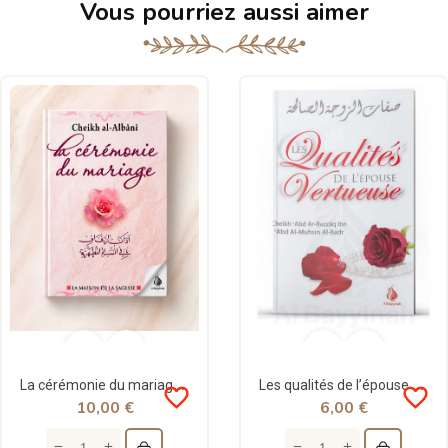
Vous pourriez aussi aimer
La cérémonie du mariage - al Albani - La maison de la sagesse
Les qualités de l’épouse vertueuse - Shaykh Al-Badr - Al Bayyinah
favorite_border
favorite_border
10,00 €
6,00 €