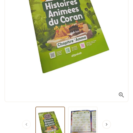


