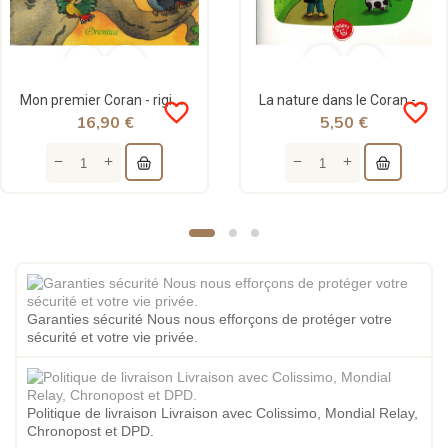
Mon premier Coran - rigide - livre d'histoires - Saniyasnain Khan - Orientica
La nature dans le Coran - Graines de foi
favorite_border
favorite_border
16,90 €
5,50 €
Garanties sécurité Nous nous efforçons de protéger votre
sécurité et votre vie privée.
Politique de livraison Livraison avec Colissimo, Mondial Relay,
Chronopost et DPD.