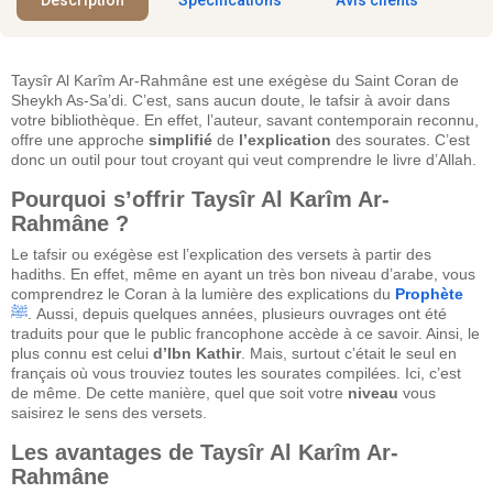
Taysîr Al Karîm Ar-Rahmâne est une exégèse du Saint Coran de
Sheykh As-Sa’di. C’est, sans aucun doute, le tafsir à avoir dans
votre bibliothèque. En effet, l’auteur, savant contemporain reconnu,
offre une approche
simplifié
de
l’explication
des sourates. C’est
donc un outil pour tout croyant qui veut comprendre le livre d’Allah.
Pourquoi s’offrir Taysîr Al Karîm Ar-
Rahmâne ?
Le tafsir ou exégèse est l’explication des versets à partir des
hadiths. En effet, même en ayant un très bon niveau d’arabe, vous
comprendrez le Coran à la lumière des explications du
Prophète
ﷺ
. Aussi, depuis quelques années, plusieurs ouvrages ont été
traduits pour que le public francophone accède à ce savoir. Ainsi, le
plus connu est celui
d’Ibn
Kathir
. Mais, surtout c’était le seul en
français où vous trouviez toutes les sourates compilées. Ici, c’est
de même. De cette manière, quel que soit votre
niveau
vous
saisirez le sens des versets.
Les avantages de Taysîr Al Karîm Ar-
Rahmâne