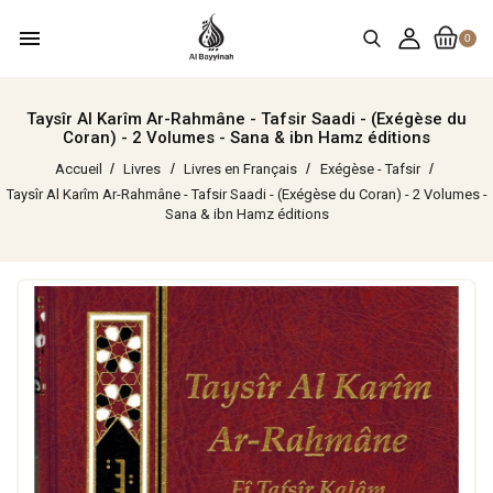
menu
0
Taysîr Al Karîm Ar-Rahmâne - Tafsir Saadi - (Exégèse du
Coran) - 2 Volumes - Sana & ibn Hamz éditions
Accueil
Livres
Livres en Français
Exégèse - Tafsir
Taysîr Al Karîm Ar-Rahmâne - Tafsir Saadi - (Exégèse du Coran) - 2 Volumes -
Sana & ibn Hamz éditions