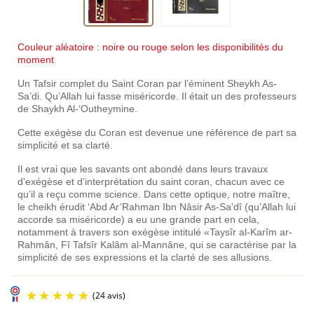
Couleur aléatoire : noire ou rouge selon les disponibilités du
moment
Un Tafsir complet du Saint Coran par l’éminent Sheykh As-
Sa’di. Qu’Allah lui fasse miséricorde. Il était un des professeurs
de Shaykh Al-‘Outheymine.
Cette exégèse du Coran est devenue une référence de part sa
simplicité et sa clarté.
Il est vrai que les savants ont abondé dans leurs travaux
d’exégèse et d’interprétation du saint coran, chacun avec ce
qu’il a reçu comme science. Dans cette optique, notre maître,
le cheikh érudit ‘Abd Ar’Rahman Ibn Nâsir As-Sa’dî (qu’Allah lui
accorde sa miséricorde) a eu une grande part en cela,
notamment à travers son exégèse intitulé «Taysîr al-Karîm ar-
Rahmân, Fî Tafsîr Kalâm al-Mannâne, qui se caractérise par la
simplicité de ses expressions et la clarté de ses allusions.