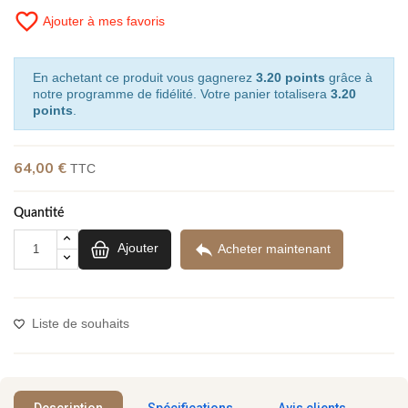
favorite_border
Ajouter à mes favoris
En achetant ce produit vous gagnerez
3.20 points
grâce à
notre programme de fidélité. Votre panier totalisera
3.20
points
.
64,00 €
TTC
(24 avis)
Quantité

Ajouter
Acheter maintenant
Liste de souhaits
Description
Spécifications
Avis clients