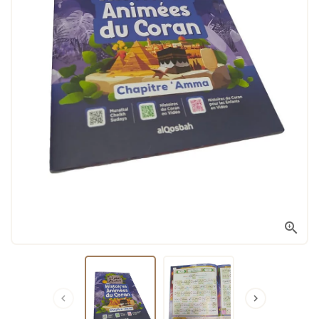


