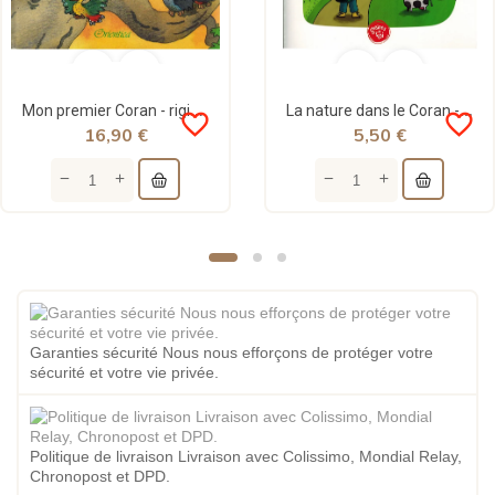
Mon premier Coran - rigide - livre d'histoires - Saniyasnain Khan - Orientica
La nature dans le Coran - Graines de foi
favorite_border
favorite_border
16,90 €
5,50 €
Garanties sécurité Nous nous efforçons de protéger votre
sécurité et votre vie privée.
Politique de livraison Livraison avec Colissimo, Mondial Relay,
Chronopost et DPD.