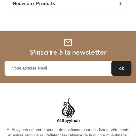
Nouveaux Produits

mail
S'inscrire à la newsletter
Al Bayyinah est votre source de confiance pour des livres, vêtements
et autres produits qui reflètent l'excellence de la culture musulmane.