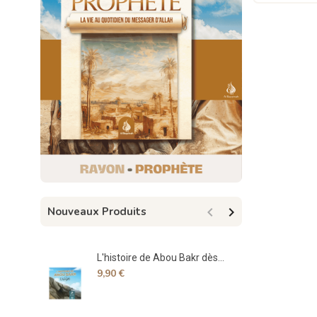


Nouveaux Produits
L'histoire de Abou Bakr dès...
Spe
9,90 €
17,