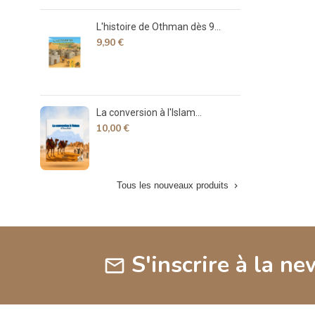
L'histoire de Othman dès 9...
Déco
9,90 €
7,90
La conversion à l'Islam...
La v
10,00 €
15,
Tous les nouveaux produits

S'inscrire à la ne
mail