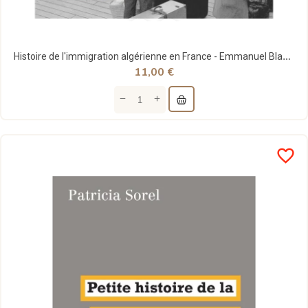
Histoire de l'immigration algérienne en France - Emmanuel Blanchard -La Découverte
11,00 €
favorite_border