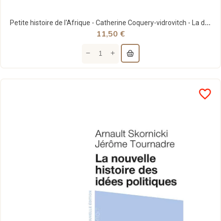
Petite histoire de l'Afrique - Catherine Coquery-vidrovitch - La découverte
11,50 €
favorite_border