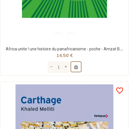
Africa unite ! une histoire du panafricanisme - poche - Amzat Boukari-yabara - La découverte
14,50 €
favorite_border