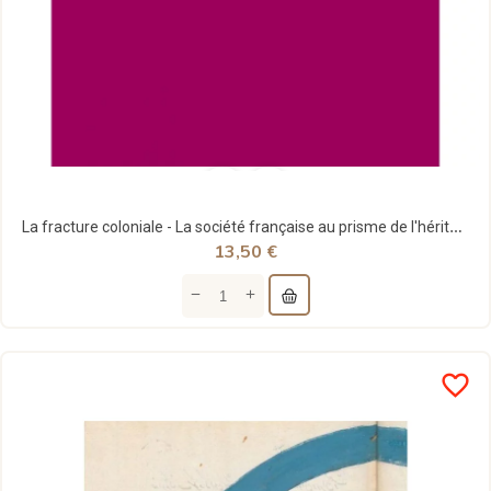
La fracture coloniale - La société française au prisme de l'héritage colonial
13,50 €
favorite_border