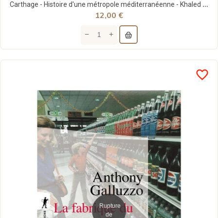
Carthage - Histoire d'une métropole méditerranéenne - Khaled Melliti - Tempus Perrin
12,00 €
favorite_border
Rupture
de