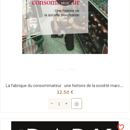
stock
La fabrique du consommateur : une histoire de la société marchande - Anthony Galluzzo - La...
12,50 €
favorite_border